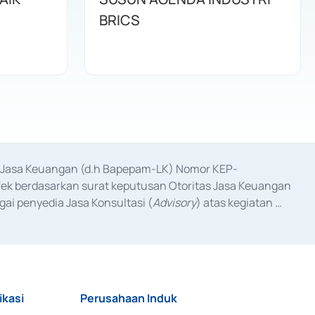
BRICS
as Jasa Keuangan (d.h Bapepam-LK) Nomor KEP-
fek berdasarkan surat keputusan Otoritas Jasa Keuangan 
ai penyedia Jasa Konsultasi (
Advisory
) atas kegiatan 
anggal 3 Februari 2017, dan beberapa izin usaha lainnya 
iterbitkan pada tahun 2017 dan izin usaha lainnya dari 
at Berharga Komersial yang izinnya diterbitkan pada 
ikasi
Perusahaan Induk