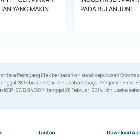
HAN YANG MAKIN
PADA BULAN JUNI
erantara Pedagang Efek berdasarkan surat keputusan Otorit
anggal 28 Februari 2014, izin usaha sebagai Penjamin Emisi E
KEP-07/D.04/2014 tanggal 28 Februari 2014, izin usaha sebag
rat keputusan Otoritas Jasa Keuangan Nomor S-67/PM.21/2017 t
aan Transaksi Sertifikat Deposito di Pasar Uang yang izinnya d
ansaksi, serta Penatausahaan dan Penyelesaian Transaksi Sur
i
Tautan
Download Apl