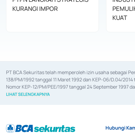
KURANGI IMPOR
PEMULI
KUAT
PT BCA Sekuritas telah memperoleh izin usaha sebagai P
138/PM/1992 tanggal 11 Maret 1992 dan KEP-06/D.04/2014 t
Nomor KEP-12/PM/PEE/1997 tanggal 24 September 1997 dan 
merger, akuisisi, divestasi, dan 
join venture
 berdasarkan su
LIHAT SELENGKAPNYA
dari Bank Indonesia antara lain sebagai Perantara Pelaksan
Bank Indonesia sebagai Lembaga Pendukung Penerbitan, Tr
tahun 2018.
Hubungi Kam