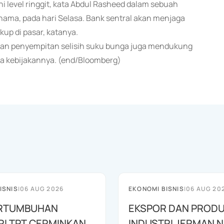
level ringgit, kata Abdul Rasheed dalam sebuah
ma, pada hari Selasa. Bank sentral akan menjaga
kup di pasar, katanya.
dan penyempitan selisih suku bunga juga mendukung
ga kebijakannya. (end/Bloomberg)
ISNIS
|
06 AUG 2026
EKONOMI BISNIS
|
06 AUG 20
PERTUMBUHAN
EKSPOR DAN PRODU
RI TPT CERMINKAN
INDUSTRI JERMAN N