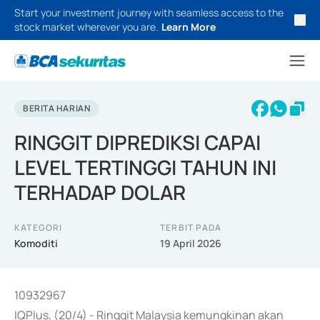
Start your investment journey with seamless access to the
stock market wherever you are.
Learn More
BERITA HARIAN
RINGGIT DIPREDIKSI CAPAI
LEVEL TERTINGGI TAHUN INI
TERHADAP DOLAR
KATEGORI
TERBIT PADA
Komoditi
19 April 2026
10932967
IQPlus, (20/4) - Ringgit Malaysia kemungkinan akan