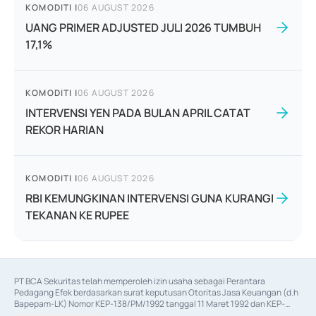
KOMODITI
|
06 AUGUST 2026
UANG PRIMER ADJUSTED JULI 2026 TUMBUH
17,1%
KOMODITI
|
06 AUGUST 2026
INTERVENSI YEN PADA BULAN APRIL CATAT
REKOR HARIAN
KOMODITI
|
06 AUGUST 2026
RBI KEMUNGKINAN INTERVENSI GUNA KURANGI
TEKANAN KE RUPEE
PT BCA Sekuritas telah memperoleh izin usaha sebagai Perantara 
Pedagang Efek berdasarkan surat keputusan Otoritas Jasa Keuangan (d.h 
Bapepam-LK) Nomor KEP-138/PM/1992 tanggal 11 Maret 1992 dan KEP-
06/D.04/2014 tanggal 28 Februari 2014, izin usaha sebagai Penjamin Emisi 