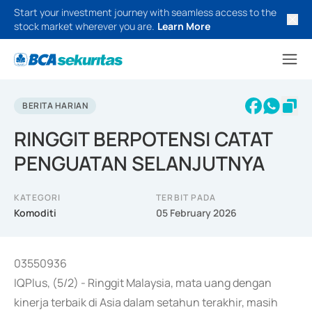
Start your investment journey with seamless access to the
stock market wherever you are.
Learn More
BERITA HARIAN
RINGGIT BERPOTENSI CATAT
PENGUATAN SELANJUTNYA
KATEGORI
TERBIT PADA
Komoditi
05 February 2026
03550936
IQPlus, (5/2) - Ringgit Malaysia, mata uang dengan
kinerja terbaik di Asia dalam setahun terakhir, masih