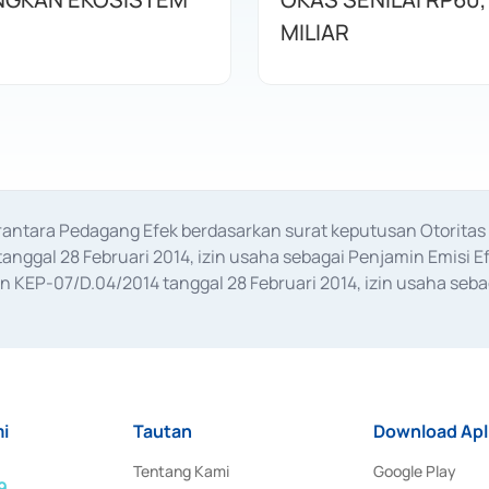
MILIAR
erantara Pedagang Efek berdasarkan surat keputusan Otorit
anggal 28 Februari 2014, izin usaha sebagai Penjamin Emisi E
KEP-07/D.04/2014 tanggal 28 Februari 2014, izin usaha sebag
rat keputusan Otoritas Jasa Keuangan Nomor S-67/PM.21/2017 t
aan Transaksi Sertifikat Deposito di Pasar Uang yang izinnya d
ansaksi, serta Penatausahaan dan Penyelesaian Transaksi Sur
i
Tautan
Download Apl
Tentang Kami
Google Play
9