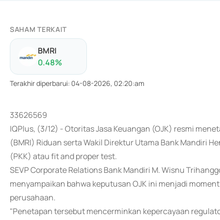
SAHAM TERKAIT
BMRI
0.48
%
Terakhir diperbarui
:
04-08-2026, 02:20:am
33626569
IQPlus, (3/12) - Otoritas Jasa Keuangan (OJK) resmi mene
(BMRI) Riduan serta Wakil Direktur Utama Bank Mandiri H
(PKK) atau fit and proper test.
SEVP Corporate Relations Bank Mandiri M. Wisnu Trihanggo
menyampaikan bahwa keputusan OJK ini menjadi momentu
perusahaan.
"Penetapan tersebut mencerminkan kepercayaan regulator