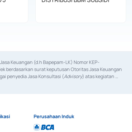
as Jasa Keuangan (d.h Bapepam-LK) Nomor KEP-
fek berdasarkan surat keputusan Otoritas Jasa Keuangan 
ai penyedia Jasa Konsultasi (
Advisory
) atas kegiatan 
anggal 3 Februari 2017, dan beberapa izin usaha lainnya 
iterbitkan pada tahun 2017 dan izin usaha lainnya dari 
at Berharga Komersial yang izinnya diterbitkan pada 
ikasi
Perusahaan Induk