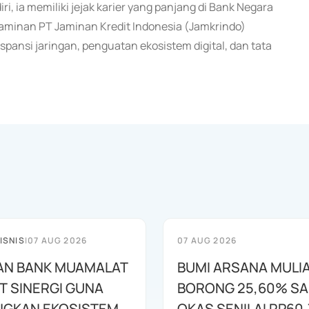
, ia memiliki jejak karier yang panjang di Bank Negara
njaminan PT Jaminan Kredit Indonesia (Jamkrindo)
pansi jaringan, penguatan ekosistem digital, dan tata
ISNIS
|
07 AUG 2026
07 AUG 2026
AN BANK MUAMALAT
BUMI ARSANA MULI
T SINERGI GUNA
BORONG 25,60% S
GKAN EKOSISTEM
OKAS SENILAI RP60,