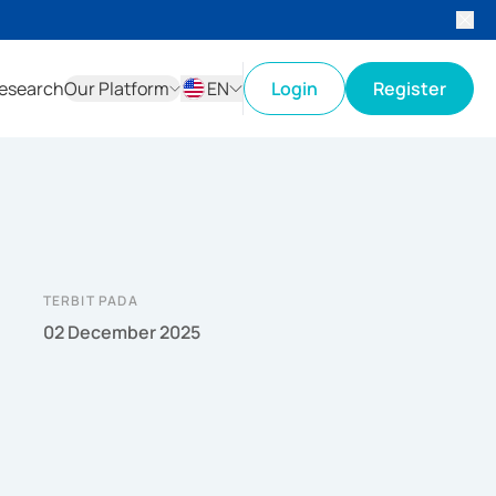
esearch
Our Platform
EN
Login
Register
ID
EN
TERBIT PADA
02 December 2025