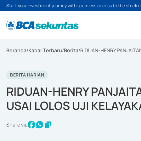
Start your investment journey with seamless access to the stock 
Beranda
/
Kabar Terbaru
/
Berita
/
RIDUAN-HENRY PANJAITAN 
BERITA HARIAN
RIDUAN-HENRY PANJAITA
USAI LOLOS UJI KELAYAK
Share via