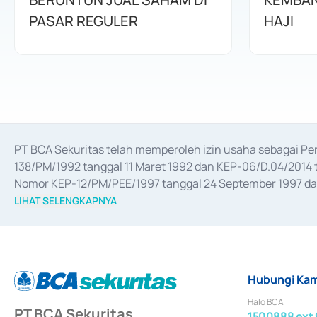
PASAR REGULER
HAJI
PT BCA Sekuritas telah memperoleh izin usaha sebagai P
138/PM/1992 tanggal 11 Maret 1992 dan KEP-06/D.04/2014 t
Nomor KEP-12/PM/PEE/1997 tanggal 24 September 1997 dan 
merger, akuisisi, divestasi, dan 
join venture
 berdasarkan su
LIHAT SELENGKAPNYA
dari Bank Indonesia antara lain sebagai Perantara Pelaksan
Bank Indonesia sebagai Lembaga Pendukung Penerbitan, Tr
tahun 2018.
Hubungi Kam
Halo BCA
PT BCA Sekuritas
1500888 ext 