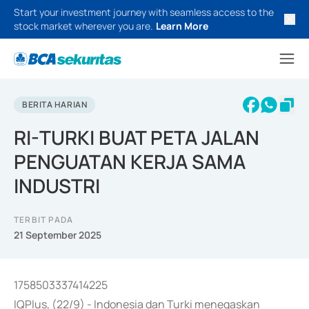
Start your investment journey with seamless access to the
stock market wherever you are.
Learn More
BERITA HARIAN
RI-TURKI BUAT PETA JALAN
PENGUATAN KERJA SAMA
INDUSTRI
TERBIT PADA
21 September 2025
1758503337414225
IQPlus, (22/9) - Indonesia dan Turki menegaskan