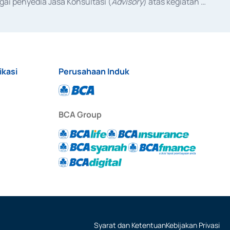
ai penyedia Jasa Konsultasi (
Advisory
) atas kegiatan 
anggal 3 Februari 2017, dan beberapa izin usaha lainnya 
iterbitkan pada tahun 2017 dan izin usaha lainnya dari 
at Berharga Komersial yang izinnya diterbitkan pada 
ikasi
Perusahaan Induk
BCA Group
Syarat dan Ketentuan
Kebijakan Privasi