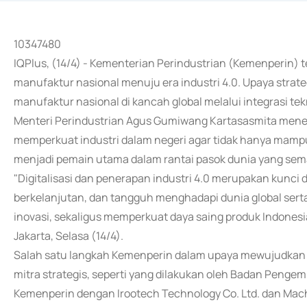
10347480
IQPlus, (14/4) - Kementerian Perindustrian (Kemenperin)
manufaktur nasional menuju era industri 4.0. Upaya strate
manufaktur nasional di kancah global melalui integrasi tek
Menteri Perindustrian Agus Gumiwang Kartasasmita men
memperkuat industri dalam negeri agar tidak hanya mampu
menjadi pemain utama dalam rantai pasok dunia yang sema
"Digitalisasi dan penerapan industri 4.0 merupakan kunc
berkelanjutan, dan tangguh menghadapi dunia global ser
inovasi, sekaligus memperkuat daya saing produk Indonesia
Jakarta, Selasa (14/4).
Salah satu langkah Kemenperin dalam upaya mewujudkan vi
mitra strategis, seperti yang dilakukan oleh Badan Peng
Kemenperin dengan Irootech Technology Co. Ltd. dan Mac