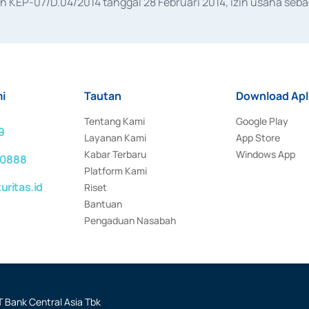
KEP-07/D.04/2014 tanggal 28 Februari 2014, izin usaha sebag
rat keputusan Otoritas Jasa Keuangan Nomor S-67/PM.21/2017 t
aan Transaksi Sertifikat Deposito di Pasar Uang yang izinnya d
ansaksi, serta Penatausahaan dan Penyelesaian Transaksi Sur
i
Tautan
Download Apl
Tentang Kami
Google Play
9
Layanan Kami
App Store
Kabar Terbaru
Windows App
 0888
Platform Kami
ritas.id
Riset
Bantuan
Pengaduan Nasabah
 Bank Central Asia Tbk