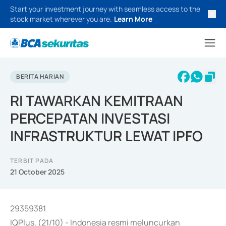
Start your investment journey with seamless access to the
stock market wherever you are.
Learn More
BERITA HARIAN
RI TAWARKAN KEMITRAAN
PERCEPATAN INVESTASI
INFRASTRUKTUR LEWAT IPFO
TERBIT PADA
21 October 2025
29359381
IQPlus, (21/10) - Indonesia resmi meluncurkan