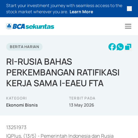
Start your investment journey with seamless access to the
stock market wherever you are.
Learn More
BERITA HARIAN
RI-RUSIA BAHAS
PERKEMBANGAN RATIFIKASI
KERJA SAMA I-EAEU FTA
KATEGORI
TERBIT PADA
Ekonomi Bisnis
13 May 2026
13251973
IQPlus, (13/5) - Pemerintah Indonesia dan Rusia