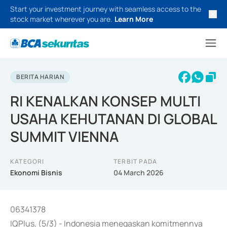
Start your investment journey with seamless access to the
stock market wherever you are.
Learn More
BERITA HARIAN
RI KENALKAN KONSEP MULTI
USAHA KEHUTANAN DI GLOBAL
SUMMIT VIENNA
KATEGORI
TERBIT PADA
Ekonomi Bisnis
04 March 2026
06341378
IQPlus, (5/3) - Indonesia menegaskan komitmennya