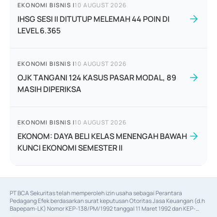
EKONOMI BISNIS
|
10 AUGUST 2026
IHSG SESI II DITUTUP MELEMAH 44 POIN DI
LEVEL 6.365
EKONOMI BISNIS
|
10 AUGUST 2026
OJK TANGANI 124 KASUS PASAR MODAL, 89
MASIH DIPERIKSA
EKONOMI BISNIS
|
10 AUGUST 2026
EKONOM: DAYA BELI KELAS MENENGAH BAWAH
KUNCI EKONOMI SEMESTER II
PT BCA Sekuritas telah memperoleh izin usaha sebagai Perantara 
Pedagang Efek berdasarkan surat keputusan Otoritas Jasa Keuangan (d.h 
Bapepam-LK) Nomor KEP-138/PM/1992 tanggal 11 Maret 1992 dan KEP-
06/D.04/2014 tanggal 28 Februari 2014, izin usaha sebagai Penjamin Emisi 