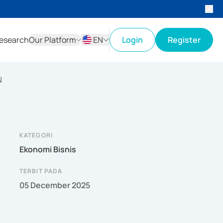
esearch
Our Platform
EN
Login
Register
ID
EN
N
KATEGORI
Ekonomi Bisnis
TERBIT PADA
05 December 2025