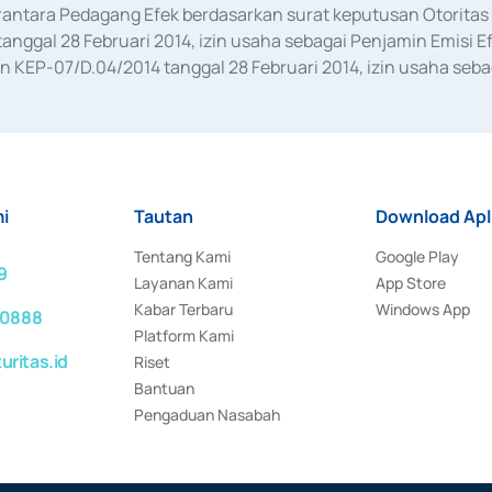
erantara Pedagang Efek berdasarkan surat keputusan Otorit
anggal 28 Februari 2014, izin usaha sebagai Penjamin Emisi E
KEP-07/D.04/2014 tanggal 28 Februari 2014, izin usaha sebag
rat keputusan Otoritas Jasa Keuangan Nomor S-67/PM.21/2017 t
aan Transaksi Sertifikat Deposito di Pasar Uang yang izinnya d
ansaksi, serta Penatausahaan dan Penyelesaian Transaksi Sur
i
Tautan
Download Apl
Tentang Kami
Google Play
9
Layanan Kami
App Store
Kabar Terbaru
Windows App
 0888
Platform Kami
ritas.id
Riset
Bantuan
Pengaduan Nasabah