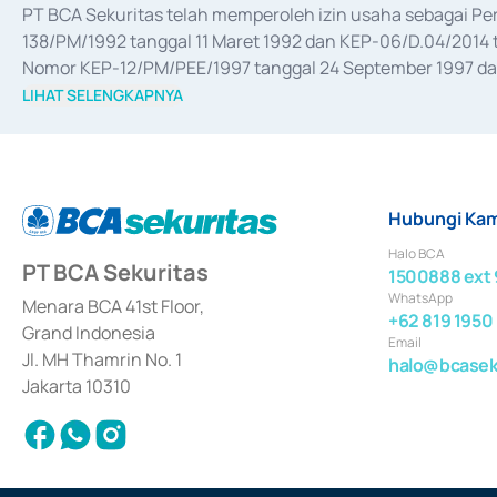
PT BCA Sekuritas telah memperoleh izin usaha sebagai P
138/PM/1992 tanggal 11 Maret 1992 dan KEP-06/D.04/2014 t
Nomor KEP-12/PM/PEE/1997 tanggal 24 September 1997 dan 
merger, akuisisi, divestasi, dan 
join venture
 berdasarkan su
LIHAT SELENGKAPNYA
dari Bank Indonesia antara lain sebagai Perantara Pelaksan
Bank Indonesia sebagai Lembaga Pendukung Penerbitan, Tr
tahun 2018.
Hubungi Kam
Halo BCA
PT BCA Sekuritas
1500888 ext 
WhatsApp
Menara BCA 41st Floor,
+62 819 1950
Grand Indonesia
Email
Jl. MH Thamrin No. 1
halo@bcaseku
Jakarta 10310