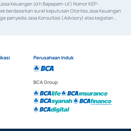
as Jasa Keuangan (d.h Bapepam-LK) Nomor KEP-
fek berdasarkan surat keputusan Otoritas Jasa Keuangan 
ai penyedia Jasa Konsultasi (
Advisory
) atas kegiatan 
anggal 3 Februari 2017, dan beberapa izin usaha lainnya 
iterbitkan pada tahun 2017 dan izin usaha lainnya dari 
at Berharga Komersial yang izinnya diterbitkan pada 
ikasi
Perusahaan Induk
BCA Group