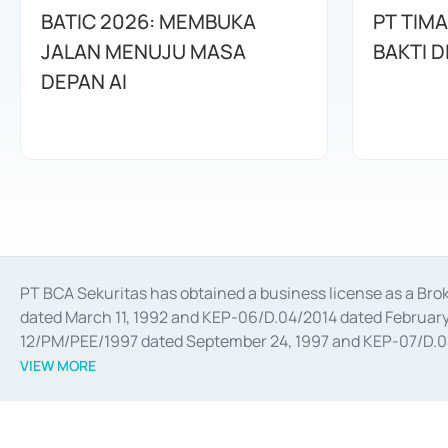
BATIC 2026: MEMBUKA
PT TIM
JALAN MENUJU MASA
BAKTI D
DEPAN AI
PT BCA Sekuritas has obtained a business license as a Br
dated March 11, 1992 and KEP-06/D.04/2014 dated February 
12/PM/PEE/1997 dated September 24, 1997 and KEP-07/D.04/2
divestments, and joint ventures based on the decree of the
VIEW MORE
Advisory Services for mergers, acquisitions, divestments, 
February 3, 2017, and several other business licenses from
Money Market whose license was issued in 2017 and other b