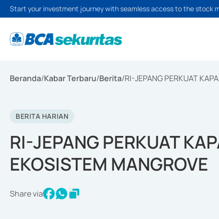
Start your investment journey with seamless access to the stock 
Beranda
/
Kabar Terbaru
/
Berita
/
RI-JEPANG PERKUAT KAP
BERITA HARIAN
RI-JEPANG PERKUAT KA
EKOSISTEM MANGROVE
Share via