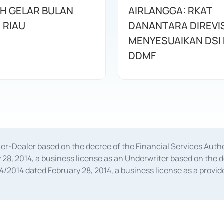
AH GELAR BULAN
AIRLANGGA: RKAT
I RIAU
DANANTARA DIREVIS
MENYESUAIKAN DSI
DDMF
oker-Dealer based on the decree of the Financial Services A
28, 2014, a business license as an Underwriter based on the 
014 dated February 28, 2014, a business license as a provider
 Financial Services Authority Number S-67/PM.21/2014 dated Fe
and joint ventures based on the decision letter of the Financ
 Bank Indonesia, among others as an Intermediary for the Impl
usiness licenses from Bank Indonesia as a Supporting Institut