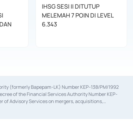
IHSG SESI II DITUTUP
I
MELEMAH 7 POIN DI LEVEL
 DAN
6.343
uthority (formerly Bapepam-LK) Number KEP-138/PM/1992
decree of the Financial Services Authority Number KEP-
 of Advisory Services on mergers, acquisitions,
bruary 28, 2014, a business license as a provider of
ial Services Authority Number S-67/PM.21/2017 dated
ementation of Certificate of Deposit Transactions in the
ion for the Issuance, Transaction, and Administration and