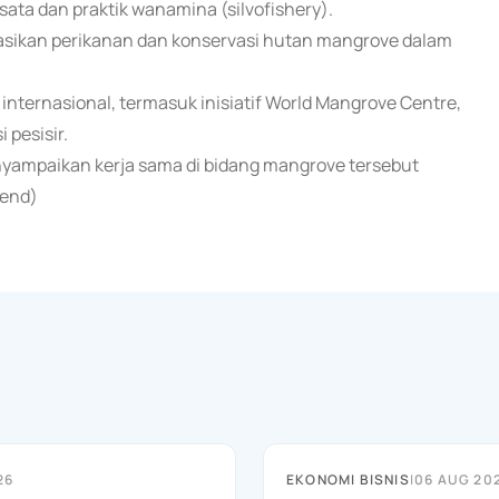
ta dan praktik wanamina (silvofishery).
asikan perikanan dan konservasi hutan mangrove dalam
 internasional, termasuk inisiatif World Mangrove Centre,
 pesisir.
enyampaikan kerja sama di bidang mangrove tersebut
(end)
26
EKONOMI BISNIS
|
06 AUG 20