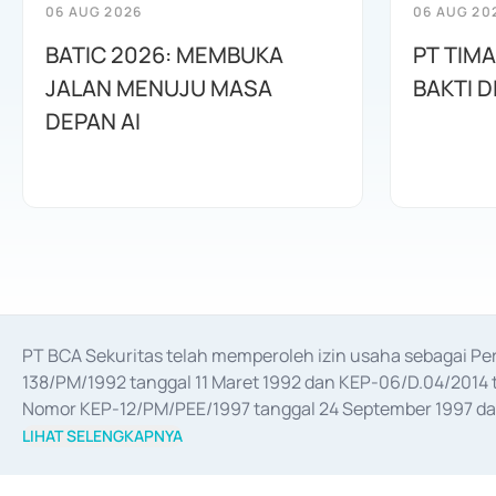
06 AUG 2026
06 AUG 20
BATIC 2026: MEMBUKA
PT TIM
JALAN MENUJU MASA
BAKTI D
DEPAN AI
PT BCA Sekuritas telah memperoleh izin usaha sebagai P
138/PM/1992 tanggal 11 Maret 1992 dan KEP-06/D.04/2014 t
Nomor KEP-12/PM/PEE/1997 tanggal 24 September 1997 dan 
merger, akuisisi, divestasi, dan 
join venture
 berdasarkan su
LIHAT SELENGKAPNYA
dari Bank Indonesia antara lain sebagai Perantara Pelaksan
Bank Indonesia sebagai Lembaga Pendukung Penerbitan, Tr