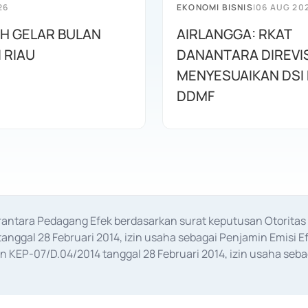
26
EKONOMI BISNIS
|
06 AUG 20
AH GELAR BULAN
AIRLANGGA: RKAT
I RIAU
DANANTARA DIREVIS
MENYESUAIKAN DSI
DDMF
erantara Pedagang Efek berdasarkan surat keputusan Otorit
anggal 28 Februari 2014, izin usaha sebagai Penjamin Emisi E
KEP-07/D.04/2014 tanggal 28 Februari 2014, izin usaha sebag
rat keputusan Otoritas Jasa Keuangan Nomor S-67/PM.21/2017 t
aan Transaksi Sertifikat Deposito di Pasar Uang yang izinnya d
ansaksi, serta Penatausahaan dan Penyelesaian Transaksi Sur