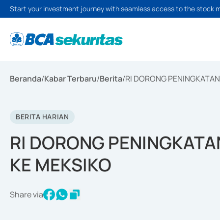
Start your investment journey with seamless access to the stock 
Beranda
/
Kabar Terbaru
/
Berita
/
RI DORONG PENINGKATAN
BERITA HARIAN
RI DORONG PENINGKATA
KE MEKSIKO
Share via