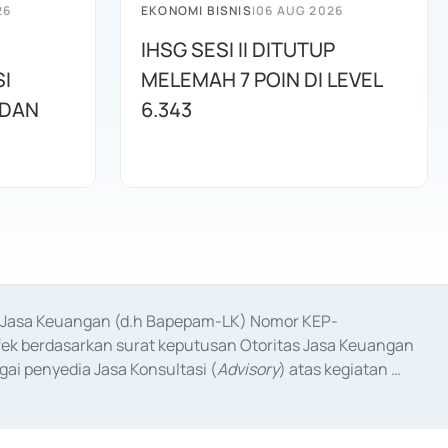
26
EKONOMI BISNIS
|
06 AUG 2026
IHSG SESI II DITUTUP
I
MELEMAH 7 POIN DI LEVEL
 DAN
6.343
as Jasa Keuangan (d.h Bapepam-LK) Nomor KEP-
fek berdasarkan surat keputusan Otoritas Jasa Keuangan 
ai penyedia Jasa Konsultasi (
Advisory
) atas kegiatan 
anggal 3 Februari 2017, dan beberapa izin usaha lainnya 
iterbitkan pada tahun 2017 dan izin usaha lainnya dari 
at Berharga Komersial yang izinnya diterbitkan pada 