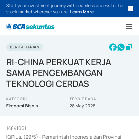
Start your investment journey with seamless access to the
stock market wherever you are.
Learn More
BERITA HARIAN
RI-CHINA PERKUAT KERJA
SAMA PENGEMBANGAN
TEKNOLOGI CERDAS
KATEGORI
TERBIT PADA
Ekonomi Bisnis
28 May 2026
14841061
IQPlus, (29/5) - Pemerintah Indonesia dan Provinsi