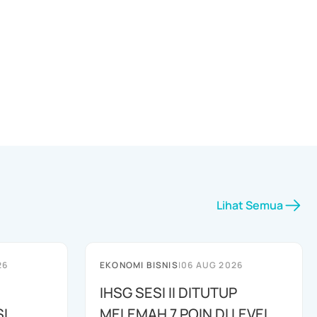
Lihat Semua
26
EKONOMI BISNIS
|
06 AUG 2026
IHSG SESI II DITUTUP
I
MELEMAH 7 POIN DI LEVEL