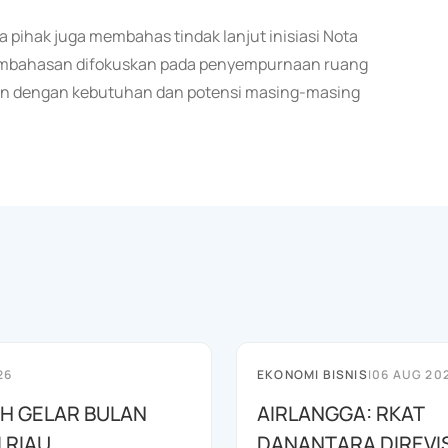
 pihak juga membahas tindak lanjut inisiasi Nota
 Pembahasan difokuskan pada penyempurnaan ruang
evan dengan kebutuhan dan potensi masing-masing
26
EKONOMI BISNIS
|
06 AUG 20
AH GELAR BULAN
AIRLANGGA: RKAT
I RIAU
DANANTARA DIREVIS