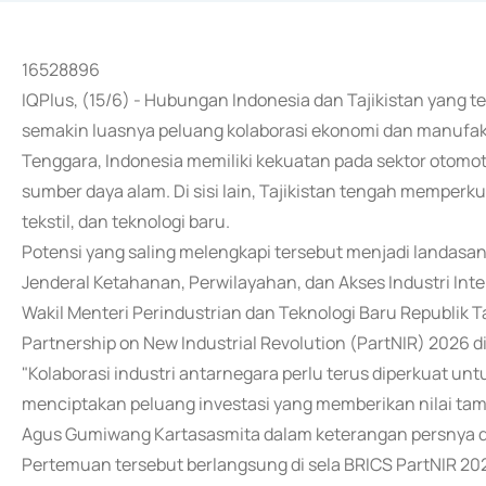
16528896
IQPlus, (15/6) - Hubungan Indonesia dan Tajikistan yang t
semakin luasnya peluang kolaborasi ekonomi dan manufaktur
Tenggara, Indonesia memiliki kekuatan pada sektor otomotif,
sumber daya alam. Di sisi lain, Tajikistan tengah memper
tekstil, dan teknologi baru.
Potensi yang saling melengkapi tersebut menjadi landasa
Jenderal Ketahanan, Perwilayahan, dan Akses Industri Int
Wakil Menteri Perindustrian dan Teknologi Baru Republik T
Partnership on New Industrial Revolution (PartNIR) 2026 d
"Kolaborasi industri antarnegara perlu terus diperkuat un
menciptakan peluang investasi yang memberikan nilai tamb
Agus Gumiwang Kartasasmita dalam keterangan persnya di 
Pertemuan tersebut berlangsung di sela BRICS PartNIR 