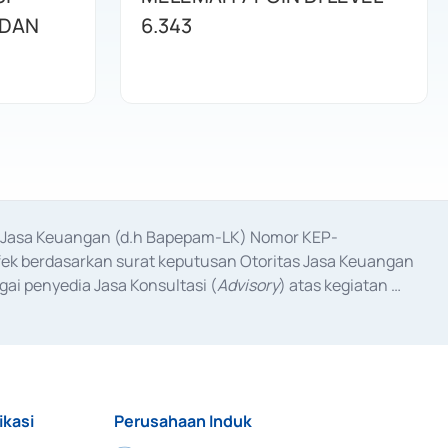
 DAN
6.343
as Jasa Keuangan (d.h Bapepam-LK) Nomor KEP-
fek berdasarkan surat keputusan Otoritas Jasa Keuangan 
ai penyedia Jasa Konsultasi (
Advisory
) atas kegiatan 
anggal 3 Februari 2017, dan beberapa izin usaha lainnya 
iterbitkan pada tahun 2017 dan izin usaha lainnya dari 
at Berharga Komersial yang izinnya diterbitkan pada 
ikasi
Perusahaan Induk