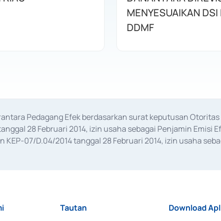
MENYESUAIKAN DSI
DDMF
erantara Pedagang Efek berdasarkan surat keputusan Otorit
anggal 28 Februari 2014, izin usaha sebagai Penjamin Emisi E
KEP-07/D.04/2014 tanggal 28 Februari 2014, izin usaha sebag
rat keputusan Otoritas Jasa Keuangan Nomor S-67/PM.21/2017 t
aan Transaksi Sertifikat Deposito di Pasar Uang yang izinnya d
ansaksi, serta Penatausahaan dan Penyelesaian Transaksi Sur
i
Tautan
Download Apl