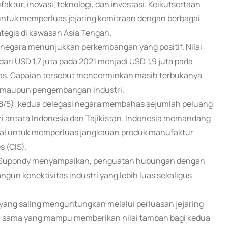
ktur, inovasi, teknologi, dan investasi. Keikutsertaan
untuk memperluas jejaring kemitraan dengan berbagai
rategis di kawasan Asia Tengah.
negara menunjukkan perkembangan yang positif. Nilai
ari USD 1,7 juta pada 2021 menjadi USD 1,9 juta pada
igas. Capaian tersebut mencerminkan masih terbukanya
an maupun pengembangan industri.
 (28/5), kedua delegasi negara membahas sejumlah peluang
i antara Indonesia dan Tajikistan. Indonesia memandang
nsial untuk memperluas jangkauan produk manufaktur
 (CIS).
Tri Supondy menyampaikan, penguatan hubungan dengan
un konektivitas industri yang lebih luas sekaligus
yang saling menguntungkan melalui perluasan jejaring
rja sama yang mampu memberikan nilai tambah bagi kedua