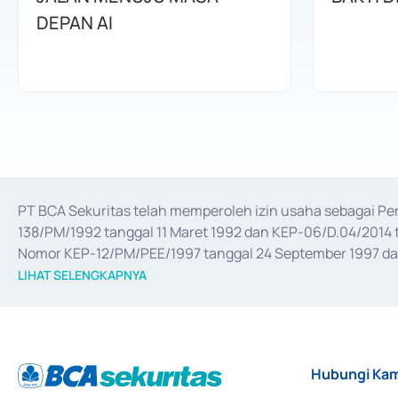
DEPAN AI
PT BCA Sekuritas telah memperoleh izin usaha sebagai P
138/PM/1992 tanggal 11 Maret 1992 dan KEP-06/D.04/2014 t
Nomor KEP-12/PM/PEE/1997 tanggal 24 September 1997 dan 
merger, akuisisi, divestasi, dan 
join venture
 berdasarkan su
LIHAT SELENGKAPNYA
dari Bank Indonesia antara lain sebagai Perantara Pelaksan
Bank Indonesia sebagai Lembaga Pendukung Penerbitan, Tr
tahun 2018.
Hubungi Kam