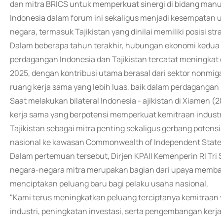
dan mitra BRICS untuk memperkuat sinergi di bidang manufa
Indonesia dalam forum ini sekaligus menjadi kesempatan 
negara, termasuk Tajikistan yang dinilai memiliki posisi st
Dalam beberapa tahun terakhir, hubungan ekonomi kedua 
perdagangan Indonesia dan Tajikistan tercatat meningkat d
2025, dengan kontribusi utama berasal dari sektor nonm
ruang kerja sama yang lebih luas, baik dalam perdagang
Saat melakukan bilateral Indonesia - ajikistan di Xiamen
kerja sama yang berpotensi memperkuat kemitraan industr
Tajikistan sebagai mitra penting sekaligus gerbang pote
nasional ke kawasan Commonwealth of Independent States
Dalam pertemuan tersebut, Dirjen KPAII Kemenperin RI 
negara-negara mitra merupakan bagian dari upaya membang
menciptakan peluang baru bagi pelaku usaha nasional.
"Kami terus meningkatkan peluang terciptanya kemitraan 
industri, peningkatan investasi, serta pengembangan ke