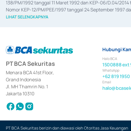
138/PM/1992 tanggal 11 Maret 1992 dan KEP-06/D.04/2014 t
Nomor KEP-12/PM/PEE/1997 tanggal 24 September 1997 dan 
merger, akuisisi, divestasi, dan 
join venture
 berdasarkan su
LIHAT SELENGKAPNYA
dari Bank Indonesia antara lain sebagai Perantara Pelaksan
Bank Indonesia sebagai Lembaga Pendukung Penerbitan, Tr
tahun 2018.
Hubungi Kam
Halo BCA
PT BCA Sekuritas
1500888 ext 
WhatsApp
Menara BCA 41st Floor,
+62 819 1950
Grand Indonesia
Email
Jl. MH Thamrin No. 1
halo@bcaseku
Jakarta 10310
PT BCA Sekuritas berizin dan diawasi oleh Otoritas Jasa Keuangan