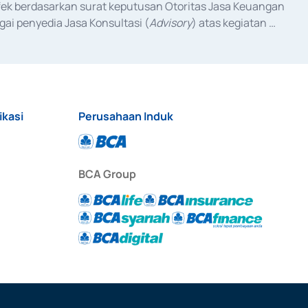
fek berdasarkan surat keputusan Otoritas Jasa Keuangan 
ai penyedia Jasa Konsultasi (
Advisory
) atas kegiatan 
anggal 3 Februari 2017, dan beberapa izin usaha lainnya 
iterbitkan pada tahun 2017 dan izin usaha lainnya dari 
at Berharga Komersial yang izinnya diterbitkan pada 
ikasi
Perusahaan Induk
BCA Group