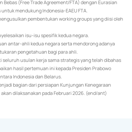
an Bebas (Free Trade Agreement/FTA) dengan Eurasian
s untuk mendukung Indonesia-EAEU FTA.
engusulkan pembentukan working groups yang diisi oleh
yelesaikan isu-isu spesifik kedua negara.
uan antar-ahli kedua negara serta mendorong adanya
tukaran pengetahuan bagi para ahli.
eluruh usulan kerja sama strategis yang telah dibahas
aikan hasil pertemuan ini kepada Presiden Prabowo
ntara Indonesia dan Belarus.
menjadi bagian dari persiapan Kunjungan Kenegaraan
 akan dilaksanakan pada Februari 2026. (end/ant)