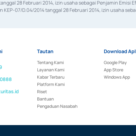
anggal 28 Februari 2014, izin usaha sebagai Penjamin Emisi E
KEP-07/D.04/2014 tanggal 28 Februari 2014, izin usaha sebag
rat keputusan Otoritas Jasa Keuangan Nomor S-67/PM.21/2017 t
aan Transaksi Sertifikat Deposito di Pasar Uang yang izinnya d
ansaksi, serta Penatausahaan dan Penyelesaian Transaksi Sur
i
Tautan
Download Apl
Tentang Kami
Google Play
9
Layanan Kami
App Store
Kabar Terbaru
Windows App
 0888
Platform Kami
ritas.id
Riset
Bantuan
Pengaduan Nasabah