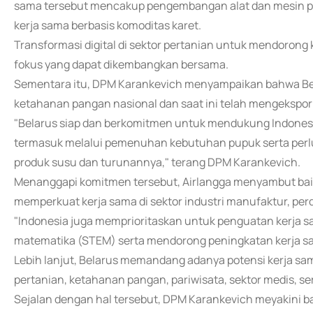
sama tersebut mencakup pengembangan alat dan mesin perta
kerja sama berbasis komoditas karet.
Transformasi digital di sektor pertanian untuk mendorong 
fokus yang dapat dikembangkan bersama.
Sementara itu, DPM Karankevich menyampaikan bahwa Be
ketahanan pangan nasional dan saat ini telah mengekspor
"Belarus siap dan berkomitmen untuk mendukung Indones
termasuk melalui pemenuhan kebutuhan pupuk serta perlu
produk susu dan turunannya," terang DPM Karankevich.
Menanggapi komitmen tersebut, Airlangga menyambut ba
memperkuat kerja sama di sektor industri manufaktur, pe
"Indonesia juga memprioritaskan untuk penguatan kerja sam
matematika (STEM) serta mendorong peningkatan kerja sam
Lebih lanjut, Belarus memandang adanya potensi kerja sama 
pertanian, ketahanan pangan, pariwisata, sektor medis, ser
Sejalan dengan hal tersebut, DPM Karankevich meyakini b