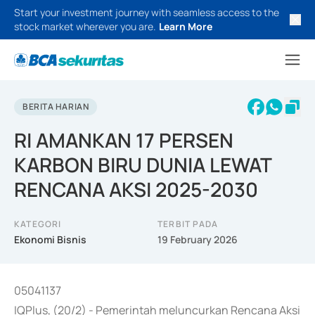
Start your investment journey with seamless access to the
stock market wherever you are.
Learn More
BERITA HARIAN
RI AMANKAN 17 PERSEN
KARBON BIRU DUNIA LEWAT
RENCANA AKSI 2025-2030
KATEGORI
TERBIT PADA
Ekonomi Bisnis
19 February 2026
05041137
IQPlus, (20/2) - Pemerintah meluncurkan Rencana Aksi