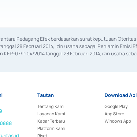
erantara Pedagang Efek berdasarkan surat keputusan Otorit
anggal 28 Februari 2014, izin usaha sebagai Penjamin Emisi E
KEP-07/D.04/2014 tanggal 28 Februari 2014, izin usaha sebag
rat keputusan Otoritas Jasa Keuangan Nomor S-67/PM.21/2017 t
aan Transaksi Sertifikat Deposito di Pasar Uang yang izinnya d
ansaksi, serta Penatausahaan dan Penyelesaian Transaksi Sur
i
Tautan
Download Apl
Tentang Kami
Google Play
9
Layanan Kami
App Store
Kabar Terbaru
Windows App
 0888
Platform Kami
ritas.id
Riset