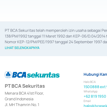
PT BCA Sekuritas telah memperoleh izin usaha sebagai P
138/PM/1992 tanggal 11 Maret 1992 dan KEP-06/D.04/2014 t
Nomor KEP-12/PM/PEE/1997 tanggal 24 September 1997 dan 
merger, akuisisi, divestasi, dan 
join venture
 berdasarkan su
LIHAT SELENGKAPNYA
dari Bank Indonesia antara lain sebagai Perantara Pelaksan
Bank Indonesia sebagai Lembaga Pendukung Penerbitan, Tr
tahun 2018.
Hubungi Kam
Halo BCA
PT BCA Sekuritas
1500888 ext 
WhatsApp
Menara BCA 41st Floor,
+62 819 1950
Grand Indonesia
Email
Jl. MH Thamrin No. 1
halo@bcaseku