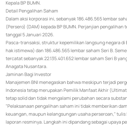
Kepala BP BUMN.
Detail Pengalihan Saham
Dalam aksi korporasi ini, sebanyak 186.486.565 lembar sa
(Persero) (DAM) kepada BP BUMN. Perjanjian pengalihan te
tanggal 5 Januari 2026.
Pasca-transaksi, struktur kepemilikan langsung negara di 
hak istimewa) dan 186.486.565 lembar saham Seri B. Semen
tercatat sebanyak 22.135.401.652 lembar saham Seri B yang
Anagata Nusantara.
Jaminan Bagi Investor
Manajemen BNI menegaskan bahwa meskipun terjadi perges
Indonesia tetap merupakan Pemilik Manfaat Akhir (Ultimat
tetap solid dan tidak mengalami perubahan secara substan
"Pelaksanaan pengalihan saham ini tidak memberikan damp
keuangan, maupun kelangsungan usaha perseroan," tulis 
laporan resminya. Langkah ini dipandang sebagai upaya 