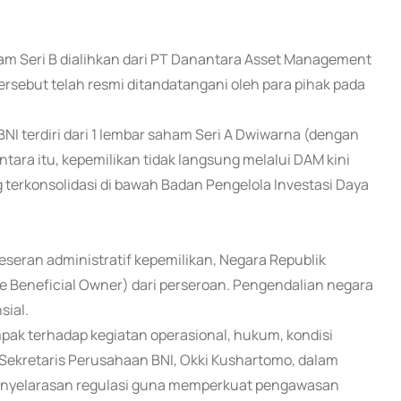
ham Seri B dialihkan dari PT Danantara Asset Management
rsebut telah resmi ditandatangani oleh para pihak pada
BNI terdiri dari 1 lembar saham Seri A Dwiwarna (dengan
tara itu, kepemilikan tidak langsung melalui DAM kini
 terkonsolidasi di bawah Badan Pengelola Investasi Daya
eran administratif kepemilikan, Negara Republik
e Beneficial Owner) dari perseroan. Pengendalian negara
sial.
ak terhadap kegiatan operasional, hukum, kondisi
Sekretaris Perusahaan BNI, Okki Kushartomo, dalam
penyelarasan regulasi guna memperkuat pengawasan