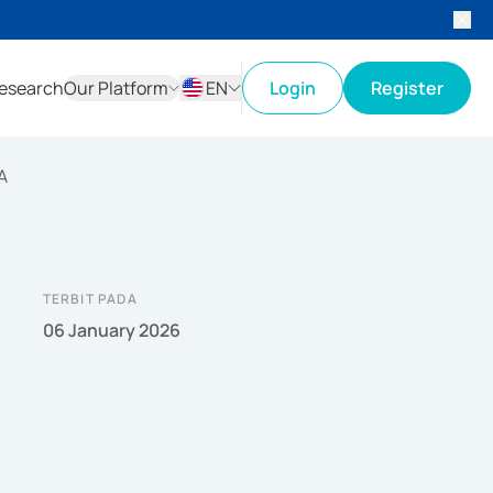
esearch
Our Platform
EN
Login
Register
ID
EN
A
TERBIT PADA
06 January 2026