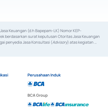
as Jasa Keuangan (d.h Bapepam-LK) Nomor KEP-
fek berdasarkan surat keputusan Otoritas Jasa Keuangan 
ai penyedia Jasa Konsultasi (
Advisory
) atas kegiatan 
anggal 3 Februari 2017, dan beberapa izin usaha lainnya 
iterbitkan pada tahun 2017 dan izin usaha lainnya dari 
at Berharga Komersial yang izinnya diterbitkan pada 
ikasi
Perusahaan Induk
BCA Group