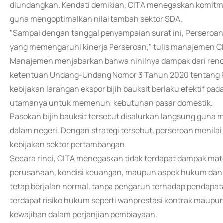
diundangkan. Kendati demikian, CITA menegaskan komit
guna mengoptimalkan nilai tambah sektor SDA.
"Sampai dengan tanggal penyampaian surat ini, Perseroan
yang memengaruhi kinerja Perseroan," tulis manajemen C
Manajemen menjabarkan bahwa nihilnya dampak dari renc
ketentuan Undang-Undang Nomor 3 Tahun 2020 tentang P
kebijakan larangan ekspor bijih bauksit berlaku efektif pa
utamanya untuk memenuhi kebutuhan pasar domestik.
Pasokan bijih bauksit tersebut disalurkan langsung guna 
dalam negeri. Dengan strategi tersebut, perseroan menilai a
kebijakan sektor pertambangan.
Secara rinci, CITA menegaskan tidak terdapat dampak mat
perusahaan, kondisi keuangan, maupun aspek hukum dan k
tetap berjalan normal, tanpa pengaruh terhadap pendapatan, 
terdapat risiko hukum seperti wanprestasi kontrak maup
kewajiban dalam perjanjian pembiayaan.