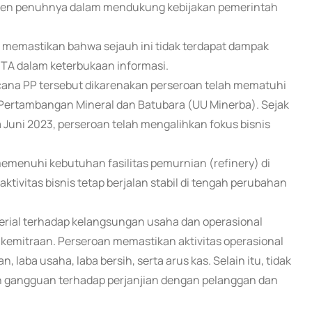
men penuhnya dalam mendukung kebijakan pemerintah
 memastikan bahwa sejauh ini tidak terdapat dampak
ITA dalam keterbukaan informasi.
ana PP tersebut dikarenakan perseroan telah mematuhi
ertambangan Mineral dan Batubara (UU Minerba). Sejak
da Juni 2023, perseroan telah mengalihkan fokus bisnis
memenuhi kebutuhan fasilitas pemurnian (refinery) di
ktivitas bisnis tetap berjalan stabil di tengah perubahan
erial terhadap kelangsungan usaha dan operasional
emitraan. Perseroan memastikan aktivitas operasional
laba usaha, laba bersih, serta arus kas. Selain itu, tidak
un gangguan terhadap perjanjian dengan pelanggan dan