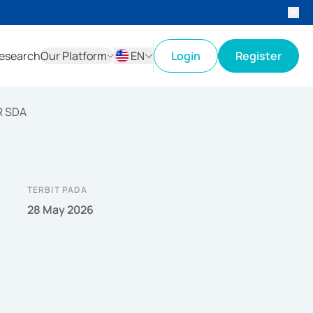
esearch
Our Platform
EN
Login
Register
ID
EN
R SDA
TERBIT PADA
28 May 2026