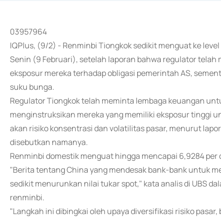
03957964
IQPlus, (9/2) - Renminbi Tiongkok sedikit menguat ke level
Senin (9 Februari), setelah laporan bahwa regulator te
eksposur mereka terhadap obligasi pemerintah AS, semen
suku bunga.
Regulator Tiongkok telah meminta lembaga keuangan untu
menginstruksikan mereka yang memiliki eksposur tinggi u
akan risiko konsentrasi dan volatilitas pasar, menurut la
disebutkan namanya.
Renminbi domestik menguat hingga mencapai 6,9284 per dola
"Berita tentang China yang mendesak bank-bank untuk me
sedikit menurunkan nilai tukar spot," kata analis di UBS 
renminbi.
"Langkah ini dibingkai oleh upaya diversifikasi risiko pasa