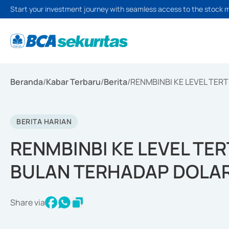
Start your investment journey with seamless access to the stock 
Beranda
/
Kabar Terbaru
/
Berita
/
RENMBINBI KE LEVEL TER
BERITA HARIAN
RENMBINBI KE LEVEL TE
BULAN TERHADAP DOLA
Share via