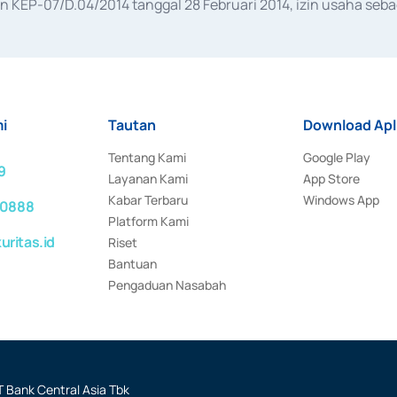
KEP-07/D.04/2014 tanggal 28 Februari 2014, izin usaha sebag
rat keputusan Otoritas Jasa Keuangan Nomor S-67/PM.21/2017 t
aan Transaksi Sertifikat Deposito di Pasar Uang yang izinnya d
ansaksi, serta Penatausahaan dan Penyelesaian Transaksi Sur
i
Tautan
Download Apl
Tentang Kami
Google Play
9
Layanan Kami
App Store
Kabar Terbaru
Windows App
 0888
Platform Kami
ritas.id
Riset
Bantuan
Pengaduan Nasabah
 Bank Central Asia Tbk