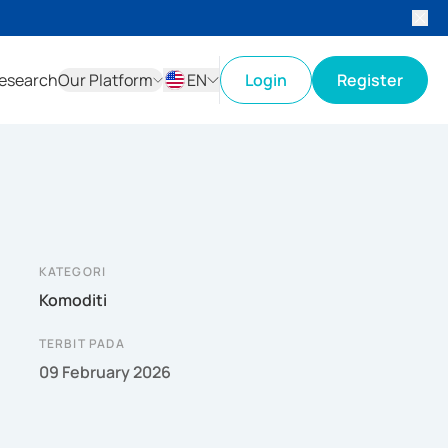
esearch
Our Platform
EN
Login
Register
ID
EN
KATEGORI
Komoditi
TERBIT PADA
09 February 2026