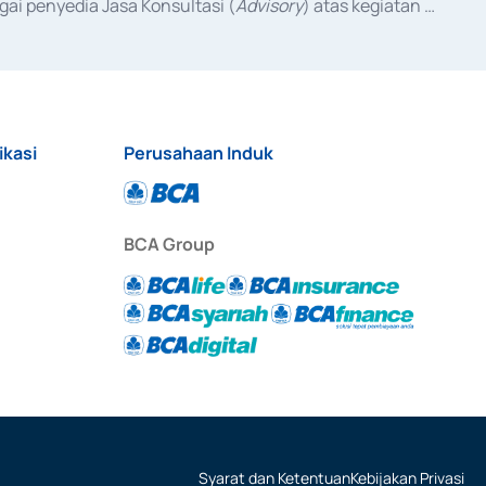
ai penyedia Jasa Konsultasi (
Advisory
) atas kegiatan 
anggal 3 Februari 2017, dan beberapa izin usaha lainnya 
iterbitkan pada tahun 2017 dan izin usaha lainnya dari 
at Berharga Komersial yang izinnya diterbitkan pada 
ikasi
Perusahaan Induk
BCA Group
Syarat dan Ketentuan
Kebijakan Privasi