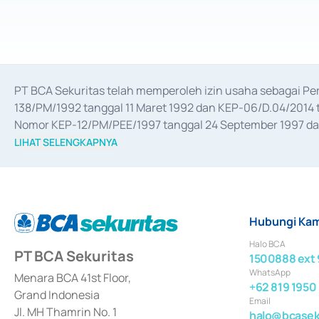
PT BCA Sekuritas telah memperoleh izin usaha sebagai P
138/PM/1992 tanggal 11 Maret 1992 dan KEP-06/D.04/2014 t
Nomor KEP-12/PM/PEE/1997 tanggal 24 September 1997 dan 
merger, akuisisi, divestasi, dan 
join venture
 berdasarkan su
LIHAT SELENGKAPNYA
dari Bank Indonesia antara lain sebagai Perantara Pelaksan
Bank Indonesia sebagai Lembaga Pendukung Penerbitan, Tr
tahun 2018.
Hubungi Kam
Halo BCA
PT BCA Sekuritas
1500888 ext 
WhatsApp
Menara BCA 41st Floor,
+62 819 1950
Grand Indonesia
Email
Jl. MH Thamrin No. 1
halo@bcaseku