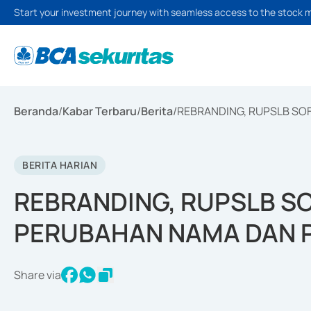
Start your investment journey with seamless access to the stock 
Beranda
/
Kabar Terbaru
/
Berita
/
REBRANDING, RUPSLB SO
BERITA HARIAN
REBRANDING, RUPSLB SO
PERUBAHAN NAMA DAN 
Share via