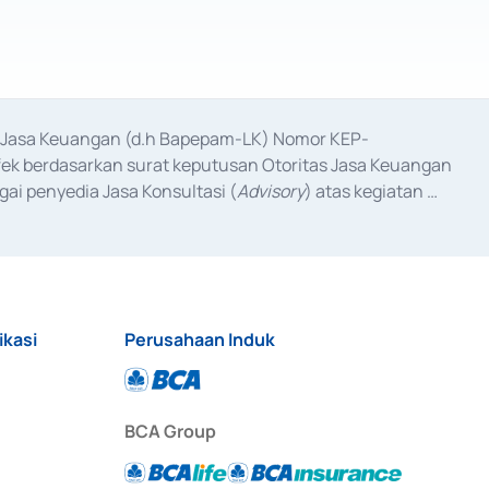
as Jasa Keuangan (d.h Bapepam-LK) Nomor KEP-
fek berdasarkan surat keputusan Otoritas Jasa Keuangan 
ai penyedia Jasa Konsultasi (
Advisory
) atas kegiatan 
anggal 3 Februari 2017, dan beberapa izin usaha lainnya 
iterbitkan pada tahun 2017 dan izin usaha lainnya dari 
at Berharga Komersial yang izinnya diterbitkan pada 
ikasi
Perusahaan Induk
BCA Group