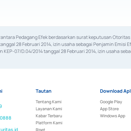
erantara Pedagang Efek berdasarkan surat keputusan Otorit
anggal 28 Februari 2014, izin usaha sebagai Penjamin Emisi E
KEP-07/D.04/2014 tanggal 28 Februari 2014, izin usaha sebag
rat keputusan Otoritas Jasa Keuangan Nomor S-67/PM.21/2017 t
aan Transaksi Sertifikat Deposito di Pasar Uang yang izinnya d
ansaksi, serta Penatausahaan dan Penyelesaian Transaksi Sur
i
Tautan
Download Apl
Tentang Kami
Google Play
9
Layanan Kami
App Store
Kabar Terbaru
Windows App
 0888
Platform Kami
ritas.id
Riset