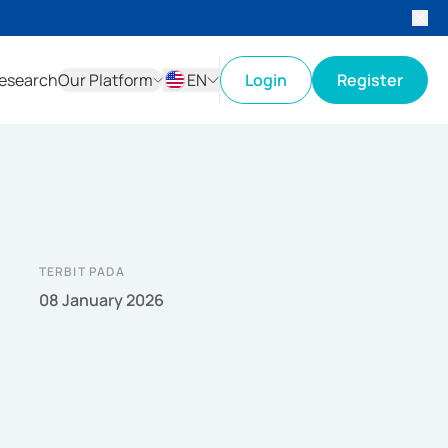
esearch
Our Platform
EN
Login
Register
ID
EN
TERBIT PADA
08 January 2026