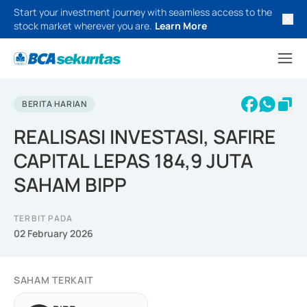
Start your investment journey with seamless access to the
stock market wherever you are.
Learn More
BERITA HARIAN
REALISASI INVESTASI, SAFIRE
CAPITAL LEPAS 184,9 JUTA
SAHAM BIPP
TERBIT PADA
02 February 2026
SAHAM TERKAIT