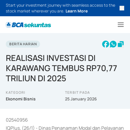
Start your investment journey with seamless access to the
stock market wherever you are.
Learn More
BERITA HARIAN
REALISASI INVESTASI DI
KARAWANG TEMBUS RP70,77
TRILIUN DI 2025
KATEGORI
TERBIT PADA
Ekonomi Bisnis
25 January 2026
02540956
IQPlus, (26/1) - Dinas Penanaman Modal dan Pelayanan