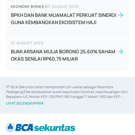
EKONOMI BISNIS
|
07 AUGUST 2026
BPKH DAN BANK MUAMALAT PERKUAT SINERGI
GUNA KEMBANGKAN EKOSISTEM HAJI
07 AUGUST 2026
BUMI ARSANA MULIA BORONG 25,60% SAHAM
OKAS SENILAI RP60,75 MILIAR
PT BCA Sekuritas telah memperoleh izin usaha sebagai Perantara 
Pedagang Efek berdasarkan surat keputusan Otoritas Jasa Keuangan (d.h 
Bapepam-LK) Nomor KEP-138/PM/1992 tanggal 11 Maret 1992 dan KEP-
06/D.04/2014 tanggal 28 Februari 2014, izin usaha sebagai Penjamin Emisi 
LIHAT SELENGKAPNYA
Efek berdasarkan surat keputusan Otoritas Jasa Keuangan Nomor KEP-
12/PM/PEE/1997 tanggal 24 September 1997 dan KEP-07/D.04/2014 
tanggal 28 Februari 2014, izin usaha sebagai penyedia Jasa Konsultasi 
(
Advisory
) atas kegiatan merger, akuisisi, divestasi, dan 
join venture
berdasarkan surat keputusan Otoritas Jasa Keuangan Nomor S-
67/PM.21/2017 tanggal 3 Februari 2017, dan beberapa izin usaha lainnya 