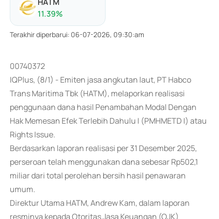
HATM
11.39
%
Terakhir diperbarui
:
06-07-2026, 09:30:am
00740372
IQPlus, (8/1) - Emiten jasa angkutan laut, PT Habco
Trans Maritima Tbk (HATM), melaporkan realisasi
penggunaan dana hasil Penambahan Modal Dengan
Hak Memesan Efek Terlebih Dahulu I (PMHMETD I) atau
Rights Issue.
Berdasarkan laporan realisasi per 31 Desember 2025,
perseroan telah menggunakan dana sebesar Rp502,1
miliar dari total perolehan bersih hasil penawaran
umum.
Direktur Utama HATM, Andrew Kam, dalam laporan
resminya kepada Otoritas Jasa Keuangan (OJK)