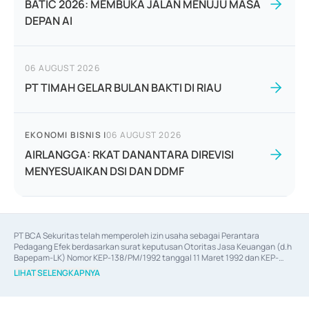
BATIC 2026: MEMBUKA JALAN MENUJU MASA
DEPAN AI
06 AUGUST 2026
PT TIMAH GELAR BULAN BAKTI DI RIAU
EKONOMI BISNIS
|
06 AUGUST 2026
AIRLANGGA: RKAT DANANTARA DIREVISI
MENYESUAIKAN DSI DAN DDMF
PT BCA Sekuritas telah memperoleh izin usaha sebagai Perantara 
Pedagang Efek berdasarkan surat keputusan Otoritas Jasa Keuangan (d.h 
Bapepam-LK) Nomor KEP-138/PM/1992 tanggal 11 Maret 1992 dan KEP-
06/D.04/2014 tanggal 28 Februari 2014, izin usaha sebagai Penjamin Emisi 
LIHAT SELENGKAPNYA
Efek berdasarkan surat keputusan Otoritas Jasa Keuangan Nomor KEP-
12/PM/PEE/1997 tanggal 24 September 1997 dan KEP-07/D.04/2014 
tanggal 28 Februari 2014, izin usaha sebagai penyedia Jasa Konsultasi 