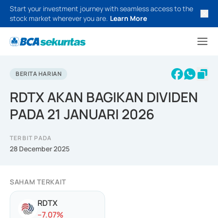
Start your investment journey with seamless access to the
stock market wherever you are.
Learn More
BERITA HARIAN
RDTX AKAN BAGIKAN DIVIDEN
PADA 21 JANUARI 2026
TERBIT PADA
28 December 2025
SAHAM TERKAIT
RDTX
-
-7.07
%