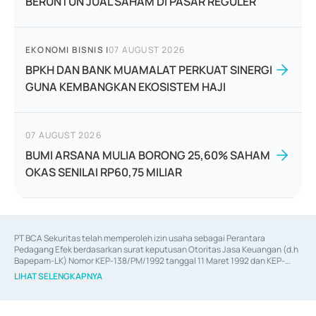
BERUNTUN JUAL SAHAM DI PASAR REGULER
EKONOMI BISNIS
|
07 AUGUST 2026
BPKH DAN BANK MUAMALAT PERKUAT SINERGI
GUNA KEMBANGKAN EKOSISTEM HAJI
07 AUGUST 2026
BUMI ARSANA MULIA BORONG 25,60% SAHAM
OKAS SENILAI RP60,75 MILIAR
PT BCA Sekuritas telah memperoleh izin usaha sebagai Perantara 
Pedagang Efek berdasarkan surat keputusan Otoritas Jasa Keuangan (d.h 
Bapepam-LK) Nomor KEP-138/PM/1992 tanggal 11 Maret 1992 dan KEP-
06/D.04/2014 tanggal 28 Februari 2014, izin usaha sebagai Penjamin Emisi 
LIHAT SELENGKAPNYA
Efek berdasarkan surat keputusan Otoritas Jasa Keuangan Nomor KEP-
12/PM/PEE/1997 tanggal 24 September 1997 dan KEP-07/D.04/2014 
tanggal 28 Februari 2014, izin usaha sebagai penyedia Jasa Konsultasi 