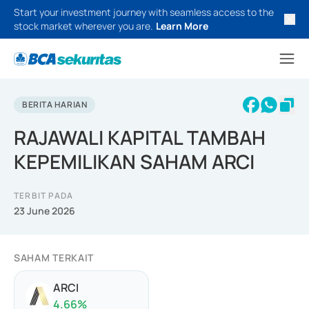
Start your investment journey with seamless access to the
stock market wherever you are.
Learn More
BERITA HARIAN
RAJAWALI KAPITAL TAMBAH
KEPEMILIKAN SAHAM ARCI
TERBIT PADA
23 June 2026
SAHAM TERKAIT
ARCI
4.66
%