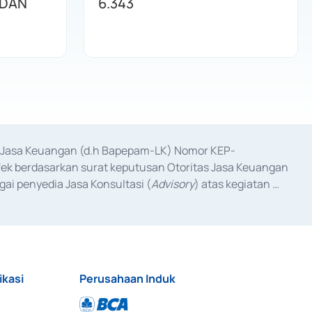
 DAN
6.343
as Jasa Keuangan (d.h Bapepam-LK) Nomor KEP-
fek berdasarkan surat keputusan Otoritas Jasa Keuangan 
ai penyedia Jasa Konsultasi (
Advisory
) atas kegiatan 
anggal 3 Februari 2017, dan beberapa izin usaha lainnya 
iterbitkan pada tahun 2017 dan izin usaha lainnya dari 
at Berharga Komersial yang izinnya diterbitkan pada 
ikasi
Perusahaan Induk