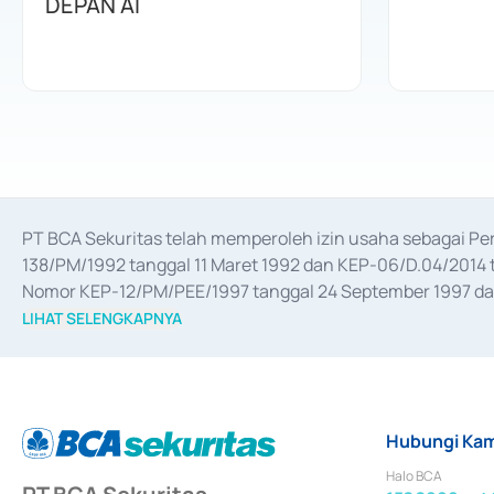
DEPAN AI
PT BCA Sekuritas telah memperoleh izin usaha sebagai P
138/PM/1992 tanggal 11 Maret 1992 dan KEP-06/D.04/2014 t
Nomor KEP-12/PM/PEE/1997 tanggal 24 September 1997 dan 
merger, akuisisi, divestasi, dan 
join venture
 berdasarkan su
LIHAT SELENGKAPNYA
dari Bank Indonesia antara lain sebagai Perantara Pelaksan
Bank Indonesia sebagai Lembaga Pendukung Penerbitan, Tr
tahun 2018.
Hubungi Kam
Halo BCA