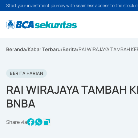
Start your investment journey with seamless access to the stock 
Beranda
/
Kabar Terbaru
/
Berita
/
RAI WIRAJAYA TAMBAH K
BERITA HARIAN
RAI WIRAJAYA TAMBAH 
BNBA
Share via