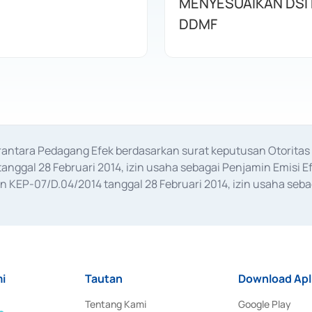
MENYESUAIKAN DSI
DDMF
erantara Pedagang Efek berdasarkan surat keputusan Otorit
anggal 28 Februari 2014, izin usaha sebagai Penjamin Emisi E
KEP-07/D.04/2014 tanggal 28 Februari 2014, izin usaha sebag
rat keputusan Otoritas Jasa Keuangan Nomor S-67/PM.21/2017 t
aan Transaksi Sertifikat Deposito di Pasar Uang yang izinnya d
ansaksi, serta Penatausahaan dan Penyelesaian Transaksi Sur
i
Tautan
Download Apl
Tentang Kami
Google Play