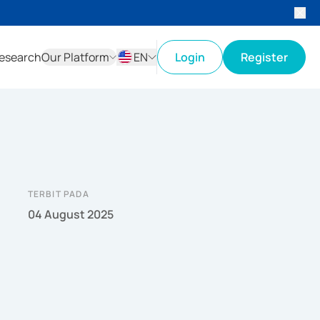
esearch
Our Platform
EN
Login
Register
ID
EN
TERBIT PADA
04 August 2025