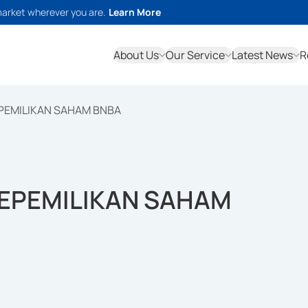
market wherever you are.
Learn More
About Us
Our Service
Latest News
R
EPEMILIKAN SAHAM BNBA
KEPEMILIKAN SAHAM