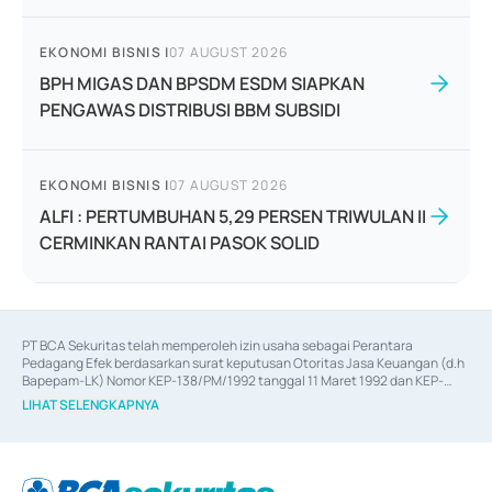
EKONOMI BISNIS
|
07 AUGUST 2026
BPH MIGAS DAN BPSDM ESDM SIAPKAN
PENGAWAS DISTRIBUSI BBM SUBSIDI
EKONOMI BISNIS
|
07 AUGUST 2026
ALFI : PERTUMBUHAN 5,29 PERSEN TRIWULAN II
CERMINKAN RANTAI PASOK SOLID
PT BCA Sekuritas telah memperoleh izin usaha sebagai Perantara 
Pedagang Efek berdasarkan surat keputusan Otoritas Jasa Keuangan (d.h 
Bapepam-LK) Nomor KEP-138/PM/1992 tanggal 11 Maret 1992 dan KEP-
06/D.04/2014 tanggal 28 Februari 2014, izin usaha sebagai Penjamin Emisi 
LIHAT SELENGKAPNYA
Efek berdasarkan surat keputusan Otoritas Jasa Keuangan Nomor KEP-
12/PM/PEE/1997 tanggal 24 September 1997 dan KEP-07/D.04/2014 
tanggal 28 Februari 2014, izin usaha sebagai penyedia Jasa Konsultasi 
(
Advisory
) atas kegiatan merger, akuisisi, divestasi, dan 
join venture
berdasarkan surat keputusan Otoritas Jasa Keuangan Nomor S-