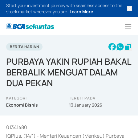
Start your investment journey with seamless access to the
stock market wherever you are.
Learn More
BERITA HARIAN
PURBAYA YAKIN RUPIAH BAKAL
BERBALIK MENGUAT DALAM
DUA PEKAN
KATEGORI
TERBIT PADA
Ekonomi Bisnis
13 January 2026
01341480
IQPlus, (14/1) - Menteri Keuangan (Menkeu) Purbaya