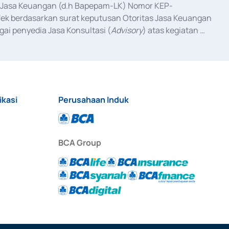
as Jasa Keuangan (d.h Bapepam-LK) Nomor KEP-
fek berdasarkan surat keputusan Otoritas Jasa Keuangan 
ai penyedia Jasa Konsultasi (
Advisory
) atas kegiatan 
anggal 3 Februari 2017, dan beberapa izin usaha lainnya 
iterbitkan pada tahun 2017 dan izin usaha lainnya dari 
at Berharga Komersial yang izinnya diterbitkan pada 
ikasi
Perusahaan Induk
BCA Group