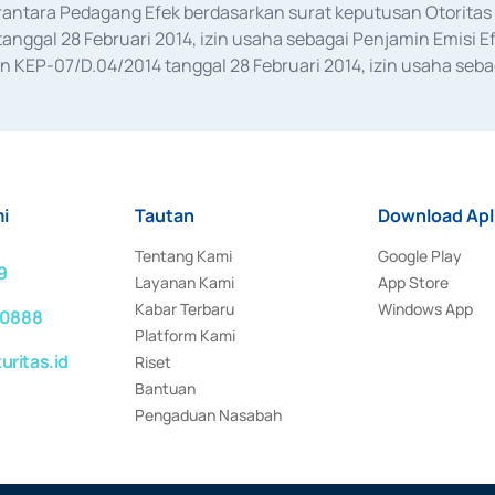
erantara Pedagang Efek berdasarkan surat keputusan Otorit
anggal 28 Februari 2014, izin usaha sebagai Penjamin Emisi E
KEP-07/D.04/2014 tanggal 28 Februari 2014, izin usaha sebag
rat keputusan Otoritas Jasa Keuangan Nomor S-67/PM.21/2017 t
aan Transaksi Sertifikat Deposito di Pasar Uang yang izinnya d
ansaksi, serta Penatausahaan dan Penyelesaian Transaksi Sur
i
Tautan
Download Apl
Tentang Kami
Google Play
9
Layanan Kami
App Store
Kabar Terbaru
Windows App
 0888
Platform Kami
ritas.id
Riset
Bantuan
Pengaduan Nasabah