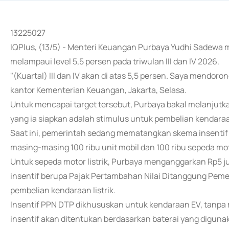
13225027
IQPlus, (13/5) - Menteri Keuangan Purbaya Yudhi Sadewa
melampaui level 5,5 persen pada triwulan III dan IV 2026.
"(Kuartal) III dan IV akan di atas 5,5 persen. Saya mendor
kantor Kementerian Keuangan, Jakarta, Selasa.
Untuk mencapai target tersebut, Purbaya bakal melanjutkan 
yang ia siapkan adalah stimulus untuk pembelian kendaraan 
Saat ini, pemerintah sedang mematangkan skema insentif in
masing-masing 100 ribu unit mobil dan 100 ribu sepeda moto
Untuk sepeda motor listrik, Purbaya menganggarkan Rp5 jut
insentif berupa Pajak Pertambahan Nilai Ditanggung Pem
pembelian kendaraan listrik.
Insentif PPN DTP dikhususkan untuk kendaraan EV, tanpa 
insentif akan ditentukan berdasarkan baterai yang digunaka