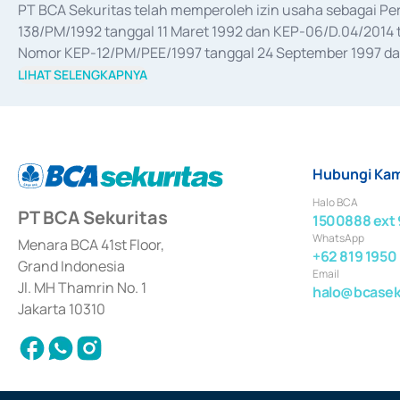
PT BCA Sekuritas telah memperoleh izin usaha sebagai P
138/PM/1992 tanggal 11 Maret 1992 dan KEP-06/D.04/2014 t
Nomor KEP-12/PM/PEE/1997 tanggal 24 September 1997 dan 
merger, akuisisi, divestasi, dan 
join venture
 berdasarkan su
LIHAT SELENGKAPNYA
dari Bank Indonesia antara lain sebagai Perantara Pelaksan
Bank Indonesia sebagai Lembaga Pendukung Penerbitan, Tr
tahun 2018.
Hubungi Kam
Halo BCA
PT BCA Sekuritas
1500888 ext 
WhatsApp
Menara BCA 41st Floor,
+62 819 1950
Grand Indonesia
Email
Jl. MH Thamrin No. 1
halo@bcaseku
Jakarta 10310