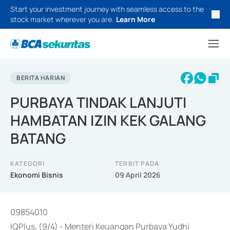
Start your investment journey with seamless access to the
stock market wherever you are.
Learn More
BERITA HARIAN
PURBAYA TINDAK LANJUTI
HAMBATAN IZIN KEK GALANG
BATANG
KATEGORI
TERBIT PADA
Ekonomi Bisnis
09 April 2026
09854010
IQPlus, (9/4) - Menteri Keuangan Purbaya Yudhi