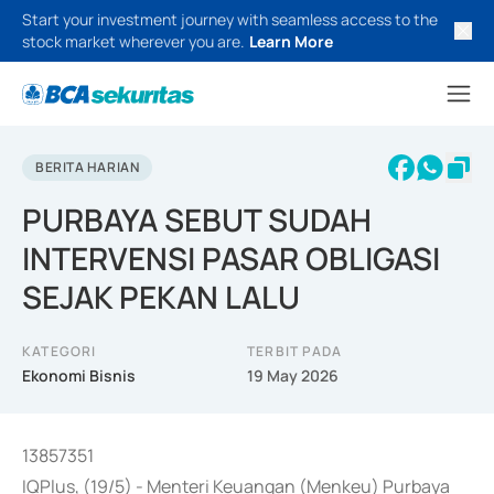
Start your investment journey with seamless access to the
stock market wherever you are.
Learn More
BERITA HARIAN
PURBAYA SEBUT SUDAH
INTERVENSI PASAR OBLIGASI
SEJAK PEKAN LALU
KATEGORI
TERBIT PADA
Ekonomi Bisnis
19 May 2026
13857351
IQPlus, (19/5) - Menteri Keuangan (Menkeu) Purbaya