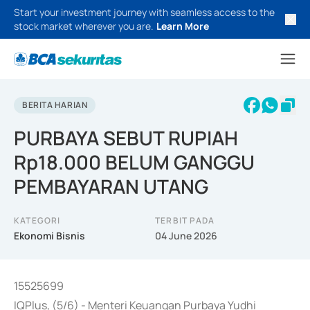
Start your investment journey with seamless access to the
stock market wherever you are.
Learn More
BERITA HARIAN
PURBAYA SEBUT RUPIAH
Rp18.000 BELUM GANGGU
PEMBAYARAN UTANG
KATEGORI
TERBIT PADA
Ekonomi Bisnis
04 June 2026
15525699
IQPlus, (5/6) - Menteri Keuangan Purbaya Yudhi