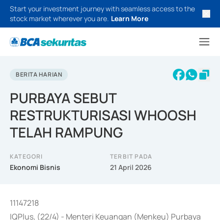
Start your investment journey with seamless access to the
stock market wherever you are.
Learn More
BERITA HARIAN
PURBAYA SEBUT
RESTRUKTURISASI WHOOSH
TELAH RAMPUNG
KATEGORI
TERBIT PADA
Ekonomi Bisnis
21 April 2026
11147218
IQPlus, (22/4) - Menteri Keuangan (Menkeu) Purbaya