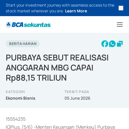
Start your investment journey with seamless access to the
stock market wherever you are.
Learn More
BERITA HARIAN
PURBAYA SEBUT REALISASI
ANGGARAN MBG CAPAI
Rp88,15 TRILIUN
KATEGORI
TERBIT PADA
Ekonomi Bisnis
05 June 2026
15554235
IQPlus, (5/6) -Menteri Keuangan (Menkeu) Purbaya