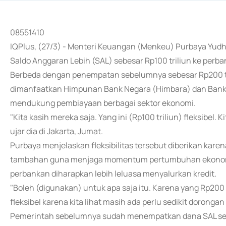
08551410
IQPlus, (27/3) - Menteri Keuangan (Menkeu) Purbaya Y
Saldo Anggaran Lebih (SAL) sebesar Rp100 triliun ke perba
Berbeda dengan penempatan sebelumnya sebesar Rp200 tril
dimanfaatkan Himpunan Bank Negara (Himbara) dan Bank
mendukung pembiayaan berbagai sektor ekonomi.
"Kita kasih mereka saja. Yang ini (Rp100 triliun) fleksibel. K
ujar dia di Jakarta, Jumat.
Purbaya menjelaskan fleksibilitas tersebut diberikan kar
tambahan guna menjaga momentum pertumbuhan ekonomi.
perbankan diharapkan lebih leluasa menyalurkan kredit.
"Boleh (digunakan) untuk apa saja itu. Karena yang Rp200 
fleksibel karena kita lihat masih ada perlu sedikit doronga
Pemerintah sebelumnya sudah menempatkan dana SAL seb