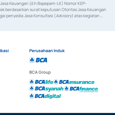
as Jasa Keuangan (d.h Bapepam-LK) Nomor KEP-
fek berdasarkan surat keputusan Otoritas Jasa Keuangan 
ai penyedia Jasa Konsultasi (
Advisory
) atas kegiatan 
anggal 3 Februari 2017, dan beberapa izin usaha lainnya 
iterbitkan pada tahun 2017 dan izin usaha lainnya dari 
at Berharga Komersial yang izinnya diterbitkan pada 
ikasi
Perusahaan Induk
BCA Group