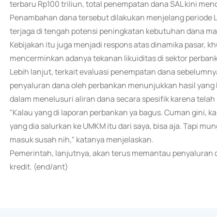
terbaru Rp100 triliun, total penempatan dana SAL kini menc
Penambahan dana tersebut dilakukan menjelang periode L
terjaga di tengah potensi peningkatan kebutuhan dana ma
Kebijakan itu juga menjadi respons atas dinamika pasar, kh
mencerminkan adanya tekanan likuiditas di sektor perban
Lebih lanjut, terkait evaluasi penempatan dana sebelumny
penyaluran dana oleh perbankan menunjukkan hasil yang b
dalam menelusuri aliran dana secara spesifik karena tela
"Kalau yang di laporan perbankan ya bagus. Cuman gini, k
yang dia salurkan ke UMKM itu dari saya, bisa aja. Tapi mun
masuk susah nih," katanya menjelaskan.
Pemerintah, lanjutnya, akan terus memantau penyaluran 
kredit. (end/ant)