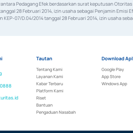
erantara Pedagang Efek berdasarkan surat keputusan Otorit
anggal 28 Februari 2014, izin usaha sebagai Penjamin Emisi E
KEP-07/D.04/2014 tanggal 28 Februari 2014, izin usaha sebag
rat keputusan Otoritas Jasa Keuangan Nomor S-67/PM.21/2017 t
aan Transaksi Sertifikat Deposito di Pasar Uang yang izinnya d
ansaksi, serta Penatausahaan dan Penyelesaian Transaksi Sur
i
Tautan
Download Apl
Tentang Kami
Google Play
9
Layanan Kami
App Store
Kabar Terbaru
Windows App
 0888
Platform Kami
ritas.id
Riset
Bantuan
Pengaduan Nasabah