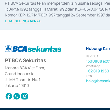
PT BCA Sekuritas telah memperoleh izin usaha sebagai P
138/PM/1992 tanggal 11 Maret 1992 dan KEP-06/D.04/2014 t
Nomor KEP-12/PM/PEE/1997 tanggal 24 September 1997 dan 
merger, akuisisi, divestasi, dan 
join venture
 berdasarkan su
LIHAT SELENGKAPNYA
dari Bank Indonesia antara lain sebagai Perantara Pelaksan
Bank Indonesia sebagai Lembaga Pendukung Penerbitan, Tr
tahun 2018.
Hubungi Kam
Halo BCA
PT BCA Sekuritas
1500888 ext 
WhatsApp
Menara BCA 41st Floor,
+62 819 1950
Grand Indonesia
Email
Jl. MH Thamrin No. 1
halo@bcaseku
Jakarta 10310