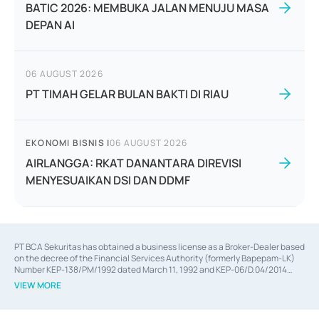
BATIC 2026: MEMBUKA JALAN MENUJU MASA
DEPAN AI
06 AUGUST 2026
PT TIMAH GELAR BULAN BAKTI DI RIAU
EKONOMI BISNIS
|
06 AUGUST 2026
AIRLANGGA: RKAT DANANTARA DIREVISI
MENYESUAIKAN DSI DAN DDMF
PT BCA Sekuritas has obtained a business license as a Broker-Dealer based
on the decree of the Financial Services Authority (formerly Bapepam-LK)
Number KEP-138/PM/1992 dated March 11, 1992 and KEP-06/D.04/2014
dated February 28, 2014, a business license as an Underwriter based on the
VIEW MORE
decree of the Financial Services Authority Number KEP-12/PM/PEE/1997
dated September 24, 1997 and KEP-07/D.04/2014 dated February 28, 2014,
a business license as a provider of Advisory Services on mergers,