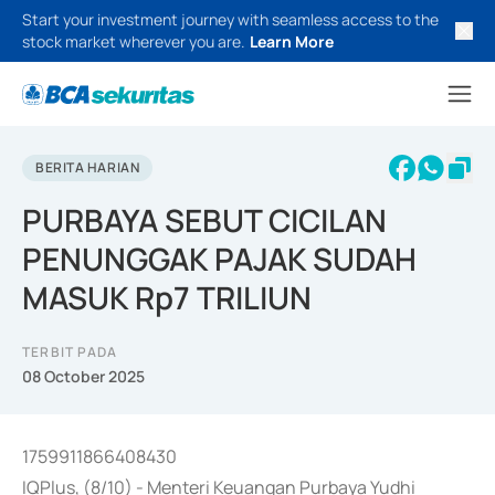
Start your investment journey with seamless access to the
stock market wherever you are.
Learn More
BERITA HARIAN
PURBAYA SEBUT CICILAN
PENUNGGAK PAJAK SUDAH
MASUK Rp7 TRILIUN
TERBIT PADA
08 October 2025
1759911866408430
IQPlus, (8/10) - Menteri Keuangan Purbaya Yudhi