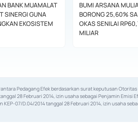
AN BANK MUAMALAT
BUMI ARSANA MULI
T SINERGI GUNA
BORONG 25,60% S
GKAN EKOSISTEM
OKAS SENILAI RP60,
MILIAR
erantara Pedagang Efek berdasarkan surat keputusan Otorit
anggal 28 Februari 2014, izin usaha sebagai Penjamin Emisi E
KEP-07/D.04/2014 tanggal 28 Februari 2014, izin usaha sebag
rat keputusan Otoritas Jasa Keuangan Nomor S-67/PM.21/2017 t
aan Transaksi Sertifikat Deposito di Pasar Uang yang izinnya d
ansaksi, serta Penatausahaan dan Penyelesaian Transaksi Sur