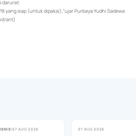
 darurat.
NPB yang siap (untuk dipakai),"ujar Purbaya Yudhi Sadewa
nd/ant)
ISNIS
|
07 AUG 2026
07 AUG 2026