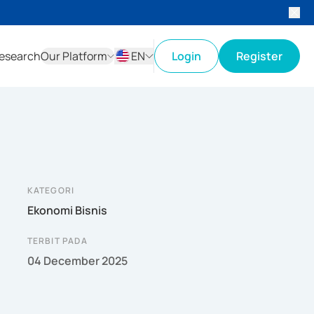
esearch
Our Platform
EN
Login
Register
ID
EN
KATEGORI
Ekonomi Bisnis
TERBIT PADA
04 December 2025