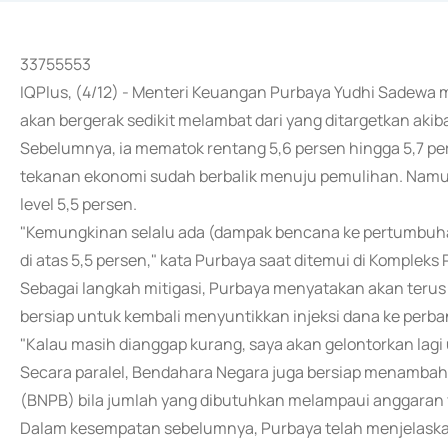
33755553
IQPlus, (4/12) - Menteri Keuangan Purbaya Yudhi Sadewa
akan bergerak sedikit melambat dari yang ditargetkan aki
Sebelumnya, ia mematok rentang 5,6 persen hingga 5,7 pe
tekanan ekonomi sudah berbalik menuju pemulihan. Namun
level 5,5 persen.
"Kemungkinan selalu ada (dampak bencana ke pertumbuha
di atas 5,5 persen," kata Purbaya saat ditemui di Kompleks
Sebagai langkah mitigasi, Purbaya menyatakan akan terus
bersiap untuk kembali menyuntikkan injeksi dana ke perb
"Kalau masih dianggap kurang, saya akan gelontorkan lagi
Secara paralel, Bendahara Negara juga bersiap menamb
(BNPB) bila jumlah yang dibutuhkan melampaui anggaran y
Dalam kesempatan sebelumnya, Purbaya telah menjelask