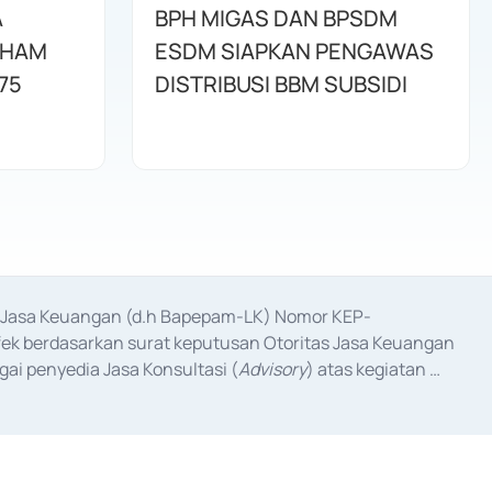
A
BPH MIGAS DAN BPSDM
AHAM
ESDM SIAPKAN PENGAWAS
75
DISTRIBUSI BBM SUBSIDI
as Jasa Keuangan (d.h Bapepam-LK) Nomor KEP-
fek berdasarkan surat keputusan Otoritas Jasa Keuangan 
ai penyedia Jasa Konsultasi (
Advisory
) atas kegiatan 
anggal 3 Februari 2017, dan beberapa izin usaha lainnya 
iterbitkan pada tahun 2017 dan izin usaha lainnya dari 
at Berharga Komersial yang izinnya diterbitkan pada 