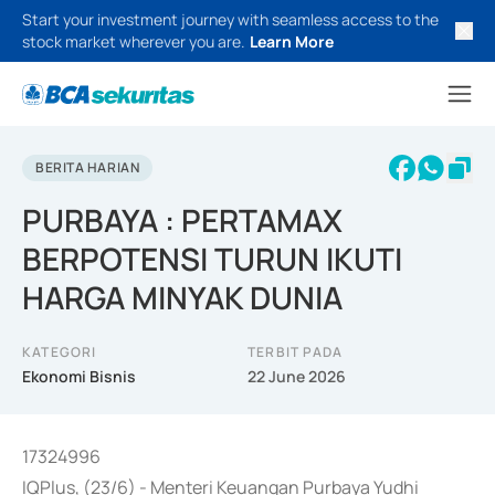
Start your investment journey with seamless access to the
stock market wherever you are.
Learn More
BERITA HARIAN
PURBAYA : PERTAMAX
BERPOTENSI TURUN IKUTI
HARGA MINYAK DUNIA
KATEGORI
TERBIT PADA
Ekonomi Bisnis
22 June 2026
17324996
IQPlus, (23/6) - Menteri Keuangan Purbaya Yudhi