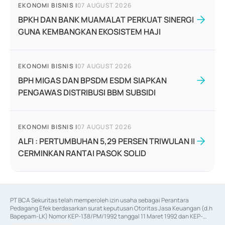
EKONOMI BISNIS
|
07 AUGUST 2026
BPKH DAN BANK MUAMALAT PERKUAT SINERGI
GUNA KEMBANGKAN EKOSISTEM HAJI
EKONOMI BISNIS
|
07 AUGUST 2026
BPH MIGAS DAN BPSDM ESDM SIAPKAN
PENGAWAS DISTRIBUSI BBM SUBSIDI
EKONOMI BISNIS
|
07 AUGUST 2026
ALFI : PERTUMBUHAN 5,29 PERSEN TRIWULAN II
CERMINKAN RANTAI PASOK SOLID
PT BCA Sekuritas telah memperoleh izin usaha sebagai Perantara 
Pedagang Efek berdasarkan surat keputusan Otoritas Jasa Keuangan (d.h 
Bapepam-LK) Nomor KEP-138/PM/1992 tanggal 11 Maret 1992 dan KEP-
06/D.04/2014 tanggal 28 Februari 2014, izin usaha sebagai Penjamin Emisi 