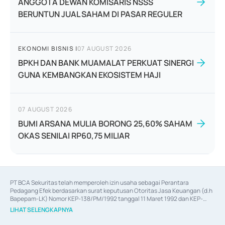
ANGGOTA DEWAN KOMISARIS NSSS
BERUNTUN JUAL SAHAM DI PASAR REGULER
EKONOMI BISNIS
|
07 AUGUST 2026
BPKH DAN BANK MUAMALAT PERKUAT SINERGI
GUNA KEMBANGKAN EKOSISTEM HAJI
07 AUGUST 2026
BUMI ARSANA MULIA BORONG 25,60% SAHAM
OKAS SENILAI RP60,75 MILIAR
PT BCA Sekuritas telah memperoleh izin usaha sebagai Perantara 
Pedagang Efek berdasarkan surat keputusan Otoritas Jasa Keuangan (d.h 
Bapepam-LK) Nomor KEP-138/PM/1992 tanggal 11 Maret 1992 dan KEP-
06/D.04/2014 tanggal 28 Februari 2014, izin usaha sebagai Penjamin Emisi 
LIHAT SELENGKAPNYA
Efek berdasarkan surat keputusan Otoritas Jasa Keuangan Nomor KEP-
12/PM/PEE/1997 tanggal 24 September 1997 dan KEP-07/D.04/2014 