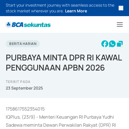
Start your investment journey with seamless access to the
stock market wherever you are.
Learn More
BERITA HARIAN
PURBAYA MINTA DPR RI KAWAL
PENGGUNAAN APBN 2026
TERBIT PADA
23 September 2025
1758617552354015
IQPlus, (23/9) - Menteri Keuangan RI Purbaya Yudhi
Sadewa meminta Dewan Perwakilan Rakyat (DPR) RI