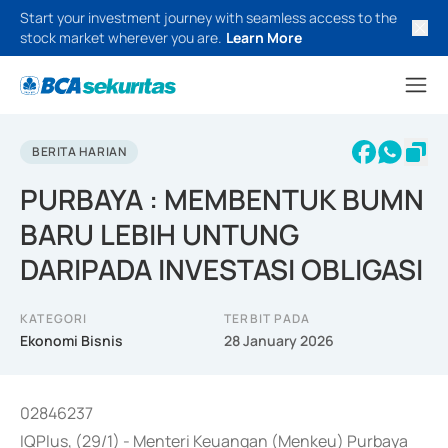
Start your investment journey with seamless access to the
stock market wherever you are.
Learn More
BERITA HARIAN
PURBAYA : MEMBENTUK BUMN
BARU LEBIH UNTUNG
DARIPADA INVESTASI OBLIGASI
KATEGORI
TERBIT PADA
Ekonomi Bisnis
28 January 2026
02846237
IQPlus, (29/1) - Menteri Keuangan (Menkeu) Purbaya