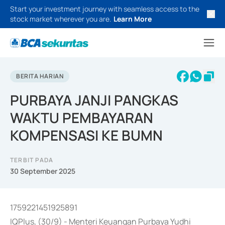
Start your investment journey with seamless access to the
stock market wherever you are.
Learn More
BERITA HARIAN
PURBAYA JANJI PANGKAS
WAKTU PEMBAYARAN
KOMPENSASI KE BUMN
TERBIT PADA
30 September 2025
1759221451925891
IQPlus, (30/9) - Menteri Keuangan Purbaya Yudhi