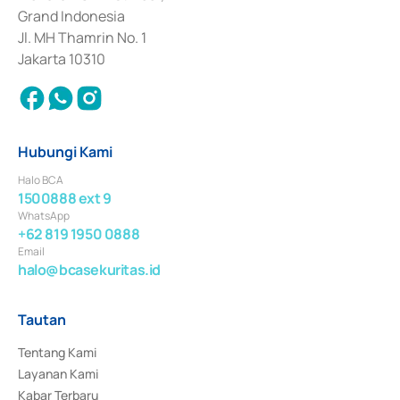
Surat Berharga Komersial yang izinnya diterbitkan pada tahun 2018.
Grand Indonesia
Jl. MH Thamrin No. 1
Jakarta 10310
Hubungi Kami
Halo BCA
1500888 ext 9
WhatsApp
+62 819 1950 0888
Email
halo@bcasekuritas.id
Tautan
Tentang Kami
Layanan Kami
Kabar Terbaru