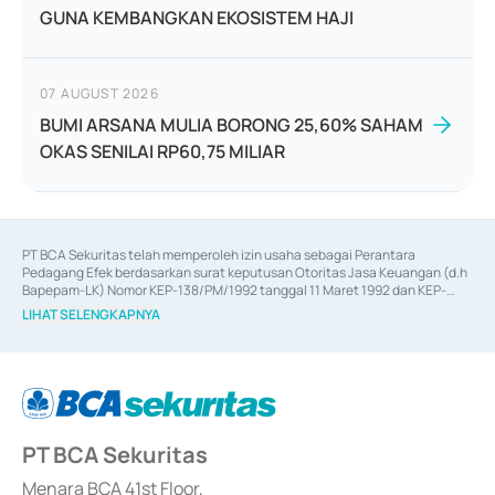
GUNA KEMBANGKAN EKOSISTEM HAJI
07 AUGUST 2026
BUMI ARSANA MULIA BORONG 25,60% SAHAM
OKAS SENILAI RP60,75 MILIAR
PT BCA Sekuritas telah memperoleh izin usaha sebagai Perantara 
Pedagang Efek berdasarkan surat keputusan Otoritas Jasa Keuangan (d.h 
Bapepam-LK) Nomor KEP-138/PM/1992 tanggal 11 Maret 1992 dan KEP-
06/D.04/2014 tanggal 28 Februari 2014, izin usaha sebagai Penjamin Emisi 
LIHAT SELENGKAPNYA
Efek berdasarkan surat keputusan Otoritas Jasa Keuangan Nomor KEP-
12/PM/PEE/1997 tanggal 24 September 1997 dan KEP-07/D.04/2014 
tanggal 28 Februari 2014, izin usaha sebagai penyedia Jasa Konsultasi 
(
Advisory
) atas kegiatan merger, akuisisi, divestasi, dan 
join venture
berdasarkan surat keputusan Otoritas Jasa Keuangan Nomor S-
67/PM.21/2017 tanggal 3 Februari 2017, dan beberapa izin usaha lainnya 
dari Bank Indonesia antara lain sebagai Perantara Pelaksanaan Transaksi 
PT BCA Sekuritas
Sertifikat Deposito di Pasar Uang yang izinnya diterbitkan pada tahun 2017 
dan izin usaha lainnya dari Bank Indonesia sebagai Lembaga Pendukung 
Penerbitan, Transaksi, serta Penatausahaan dan Penyelesaian Transaksi 
Menara BCA 41st Floor,