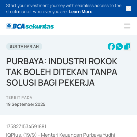
Start your investment journey with seamless access to the
stock market wherever you are.
Learn More
BERITA HARIAN
PURBAYA: INDUSTRI ROKOK
TAK BOLEH DITEKAN TANPA
SOLUSI BAGI PEKERJA
TERBIT PADA
19 September 2025
1758271534591881
IQPlus, (19/9) - Menteri Keuangan Purbaya Yudhi