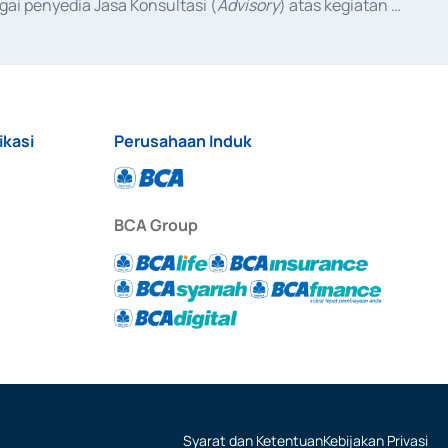
ai penyedia Jasa Konsultasi (
Advisory
) atas kegiatan 
anggal 3 Februari 2017, dan beberapa izin usaha lainnya 
iterbitkan pada tahun 2017 dan izin usaha lainnya dari 
at Berharga Komersial yang izinnya diterbitkan pada 
ikasi
Perusahaan Induk
BCA Group
Syarat dan Ketentuan
Kebijakan Privasi