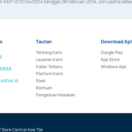
KEP-07/D.04/2014 tanggal 28 Februari 2014, izin usaha sebag
rat keputusan Otoritas Jasa Keuangan Nomor S-67/PM.21/2017 t
aan Transaksi Sertifikat Deposito di Pasar Uang yang izinnya d
ansaksi, serta Penatausahaan dan Penyelesaian Transaksi Sur
i
Tautan
Download Apl
Tentang Kami
Google Play
9
Layanan Kami
App Store
Kabar Terbaru
Windows App
 0888
Platform Kami
ritas.id
Riset
Bantuan
Pengaduan Nasabah
 Bank Central Asia Tbk