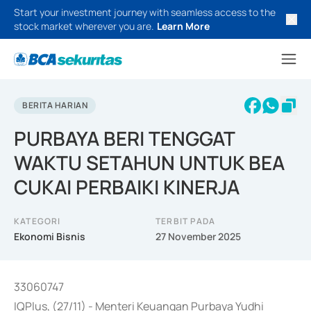
Start your investment journey with seamless access to the
stock market wherever you are.
Learn More
BERITA HARIAN
PURBAYA BERI TENGGAT
WAKTU SETAHUN UNTUK BEA
CUKAI PERBAIKI KINERJA
KATEGORI
TERBIT PADA
Ekonomi Bisnis
27 November 2025
33060747
IQPlus, (27/11) - Menteri Keuangan Purbaya Yudhi