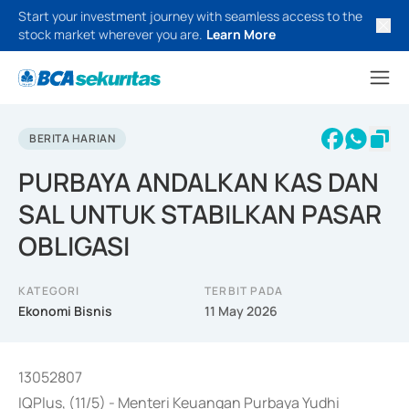
Start your investment journey with seamless access to the
stock market wherever you are.
Learn More
BERITA HARIAN
PURBAYA ANDALKAN KAS DAN
SAL UNTUK STABILKAN PASAR
OBLIGASI
KATEGORI
TERBIT PADA
Ekonomi Bisnis
11 May 2026
13052807
IQPlus, (11/5) - Menteri Keuangan Purbaya Yudhi