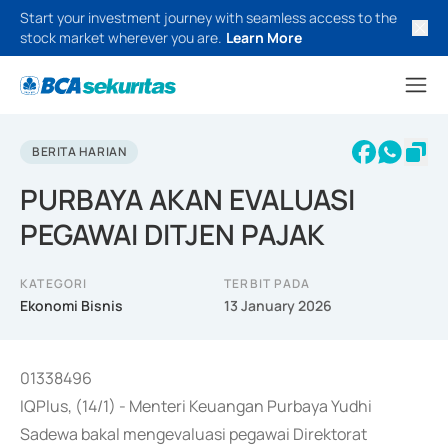
Start your investment journey with seamless access to the
stock market wherever you are.
Learn More
BERITA HARIAN
PURBAYA AKAN EVALUASI
PEGAWAI DITJEN PAJAK
KATEGORI
TERBIT PADA
Ekonomi Bisnis
13 January 2026
01338496
IQPlus, (14/1) - Menteri Keuangan Purbaya Yudhi
Sadewa bakal mengevaluasi pegawai Direktorat