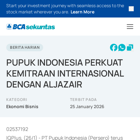
Start your investment journey with seamless access to the
stock market wherever you are.
Learn More
BERITA HARIAN
PUPUK INDONESIA PERKUAT
KEMITRAAN INTERNASIONAL
DENGAN ALJAZAIR
KATEGORI
TERBIT PADA
Ekonomi Bisnis
25 January 2026
02537192
IQPlus, (26/1) - PT Pupuk Indonesia (Persero) terus