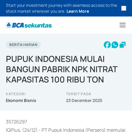
Start your investment journey with seamless access to the
stock market wherever you are.
Learn More
BERITA HARIAN
PUPUK INDONESIA MULAI
BANGUN PABRIK NPK NITRAT
KAPASITAS 100 RIBU TON
KATEGORI
TERBIT PADA
Ekonomi Bisnis
23 December 2025
35726297
IQPlus, (24/12) - PT Pupuk Indonesia (Persero) memulai