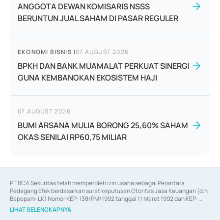
ANGGOTA DEWAN KOMISARIS NSSS
BERUNTUN JUAL SAHAM DI PASAR REGULER
EKONOMI BISNIS
|
07 AUGUST 2026
BPKH DAN BANK MUAMALAT PERKUAT SINERGI
GUNA KEMBANGKAN EKOSISTEM HAJI
07 AUGUST 2026
BUMI ARSANA MULIA BORONG 25,60% SAHAM
OKAS SENILAI RP60,75 MILIAR
PT BCA Sekuritas telah memperoleh izin usaha sebagai Perantara 
Pedagang Efek berdasarkan surat keputusan Otoritas Jasa Keuangan (d.h 
Bapepam-LK) Nomor KEP-138/PM/1992 tanggal 11 Maret 1992 dan KEP-
06/D.04/2014 tanggal 28 Februari 2014, izin usaha sebagai Penjamin Emisi 
LIHAT SELENGKAPNYA
Efek berdasarkan surat keputusan Otoritas Jasa Keuangan Nomor KEP-