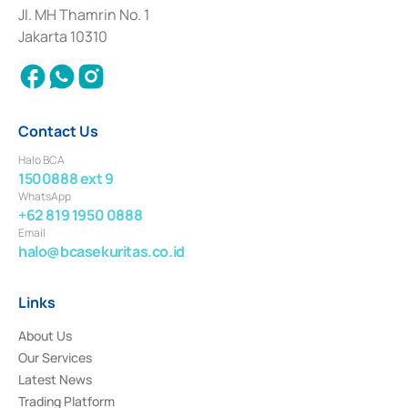
Institution for the Issuance, Transaction, and Administration and
Jl. MH Thamrin No. 1
Settlement of Commercial Paper Transactions whose license was issued in
Jakarta 10310
2018.
Contact Us
Halo BCA
1500888 ext 9
WhatsApp
+62 819 1950 0888
Email
halo@bcasekuritas.co.id
Links
About Us
Our Services
Latest News
Trading Platform