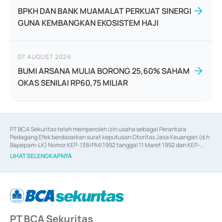
BPKH DAN BANK MUAMALAT PERKUAT SINERGI
GUNA KEMBANGKAN EKOSISTEM HAJI
07 AUGUST 2026
BUMI ARSANA MULIA BORONG 25,60% SAHAM
OKAS SENILAI RP60,75 MILIAR
PT BCA Sekuritas telah memperoleh izin usaha sebagai Perantara 
Pedagang Efek berdasarkan surat keputusan Otoritas Jasa Keuangan (d.h 
Bapepam-LK) Nomor KEP-138/PM/1992 tanggal 11 Maret 1992 dan KEP-
06/D.04/2014 tanggal 28 Februari 2014, izin usaha sebagai Penjamin Emisi 
LIHAT SELENGKAPNYA
Efek berdasarkan surat keputusan Otoritas Jasa Keuangan Nomor KEP-
12/PM/PEE/1997 tanggal 24 September 1997 dan KEP-07/D.04/2014 
tanggal 28 Februari 2014, izin usaha sebagai penyedia Jasa Konsultasi 
(
Advisory
) atas kegiatan merger, akuisisi, divestasi, dan 
join venture
berdasarkan surat keputusan Otoritas Jasa Keuangan Nomor S-
67/PM.21/2017 tanggal 3 Februari 2017, dan beberapa izin usaha lainnya 
dari Bank Indonesia antara lain sebagai Perantara Pelaksanaan Transaksi 
PT BCA Sekuritas
Sertifikat Deposito di Pasar Uang yang izinnya diterbitkan pada tahun 2017 