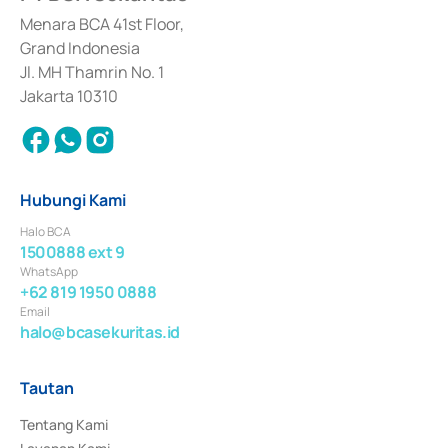
dan izin usaha lainnya dari Bank Indonesia sebagai Lembaga Pendukung 
Penerbitan, Transaksi, serta Penatausahaan dan Penyelesaian Transaksi 
Menara BCA 41st Floor,
Surat Berharga Komersial yang izinnya diterbitkan pada tahun 2018.
Grand Indonesia
Jl. MH Thamrin No. 1
Jakarta 10310
Hubungi Kami
Halo BCA
1500888 ext 9
WhatsApp
+62 819 1950 0888
Email
halo@bcasekuritas.id
Tautan
Tentang Kami